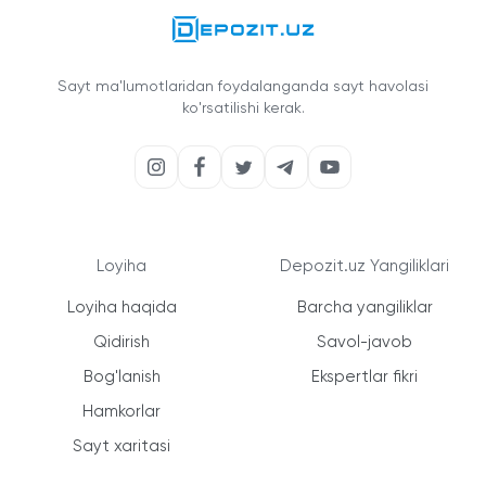
Sayt ma'lumotlaridan foydalanganda sayt havolasi
ko'rsatilishi kerak.
Loyiha
Depozit.uz Yangiliklari
Loyiha haqida
Barcha yangiliklar
Qidirish
Savol-javob
Bog'lanish
Ekspertlar fikri
Hamkorlar
Sayt xaritasi