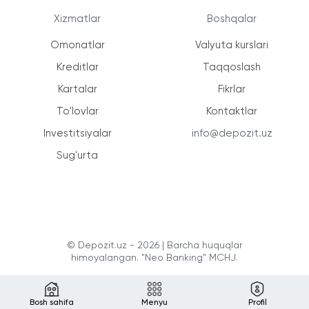
Xizmatlar
Boshqalar
Omonatlar
Valyuta kurslari
Kreditlar
Taqqoslash
Kartalar
Fikrlar
To'lovlar
Kontaktlar
Investitsiyalar
info@depozit.uz
Sug'urta
© Depozit.uz - 2026 | Barcha huquqlar
himoyalangan. "Neo Banking" MCHJ.
Bosh sahifa
Menyu
Profil