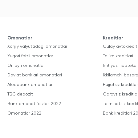
Omonatlar
Kreditlar
Xorijiy valyutadagi omonatlar
Qulay avtokredit
Yuqori foizli omonatlar
Ta'lim kreditlari
Onlayn omonatlar
Imtiyozli ipoteka
Davlat banklari omonatlari
Ikkilamchi bozorg
Aloqabank omonatlari
Hujjatsiz kreditlar
TBC depozit
Garovsiz kreditla
Bank omonat foizlari 2022
Ta'minotsiz kredit
Omonatlar 2022
Bank kreditlari 2