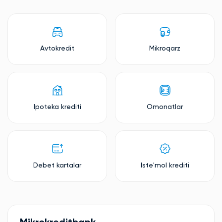
Avtokredit
Mikroqarz
Ipoteka krediti
Omonatlar
Debet kartalar
Iste'mol krediti