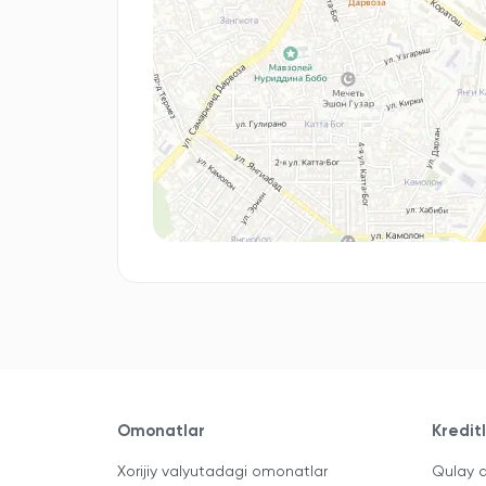
Omonatlar
Kredit
Xorijiy valyutadagi omonatlar
Qulay a