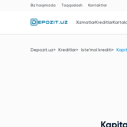
Biz haqimizda
Taqqoslash
Kontaktlar
Xizmatlar
Kreditlar
Kartal
Depozit.uz
Kreditlar
Iste'mol krediti
Kapi
Kapit