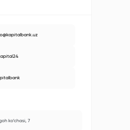
fo@kapitalbank.uz
apital24
pitalbank
oh ko‘chasi, 7