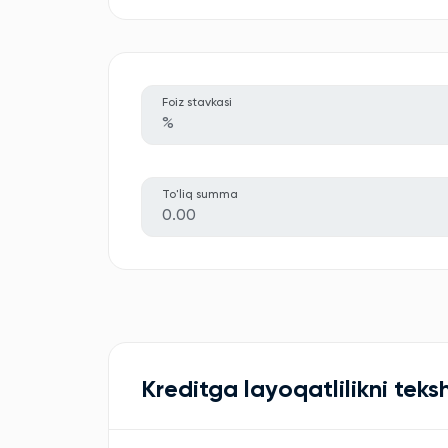
Foiz stavkasi
%
To'liq summa
0.00
Kreditga layoqatlilikni teksh