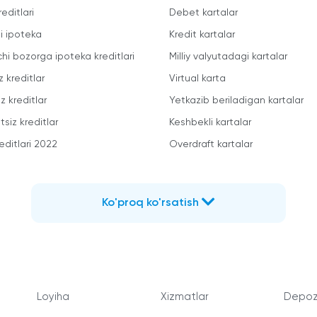
reditlari
Debet kartalar
li ipoteka
Kredit kartalar
chi bozorga ipoteka kreditlari
Milliy valyutadagi kartalar
z kreditlar
Virtual karta
z kreditlar
Yetkazib beriladigan kartalar
siz kreditlar
Keshbekli kartalar
editlari 2022
Overdraft kartalar
Ko'proq ko'rsatish
Loyiha
Xizmatlar
Depozi