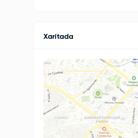
Xaritada