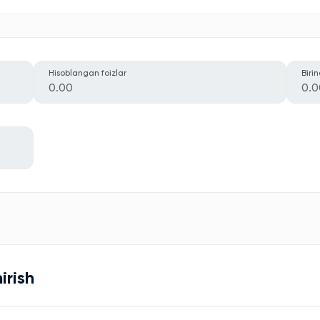
Hisoblangan foizlar
Biri
0.00
0.0
irish