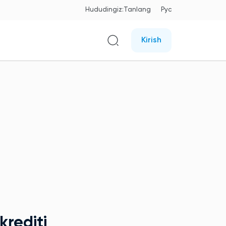
Hududingiz:
Tanlang
Рус
Kirish
krediti