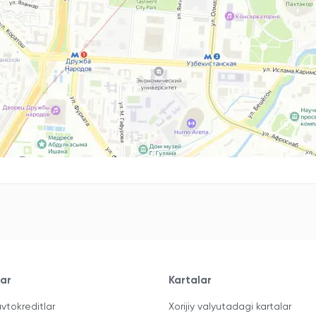
lar
Kartalar
vtokreditlar
Xorijiy valyutadagi kartalar