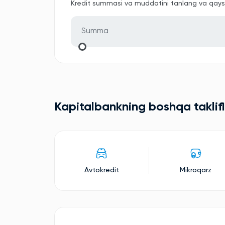
Kredit summasi va muddatini tanlang va qaysi 
Kapitalbankning boshqa taklifl
Avtokredit
Mikroqarz