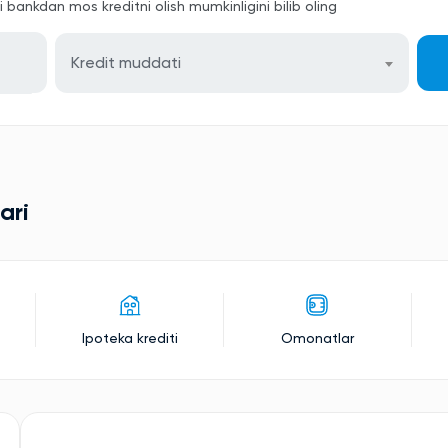
bankdan mos kreditni olish mumkinligini bilib oling
Kredit muddati
ari
Ipoteka krediti
Omonatlar