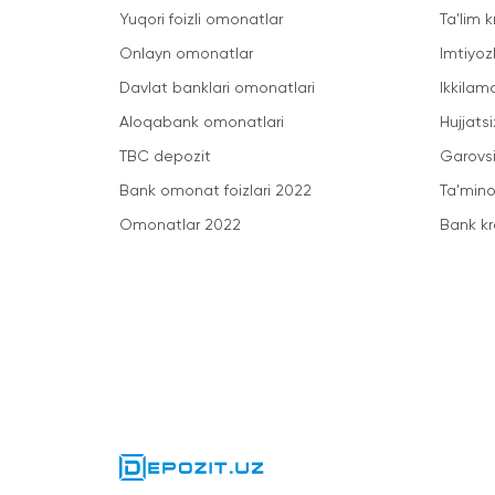
Yuqori foizli omonatlar
Ta'lim k
Onlayn omonatlar
Imtiyoz
Davlat banklari omonatlari
Ikkilam
Aloqabank omonatlari
Hujjatsi
TBC depozit
Garovsi
Bank omonat foizlari 2022
Ta'minot
Omonatlar 2022
Bank kr