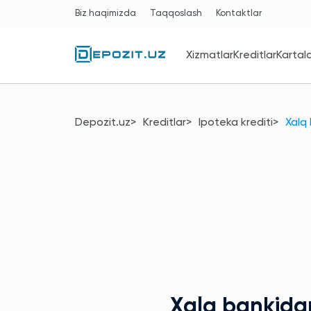
Biz haqimizda
Taqqoslash
Kontaktlar
Xizmatlar
Kreditlar
Kartal
Depozit.uz
Kreditlar
Ipoteka krediti
Xalq
Xalq bankid