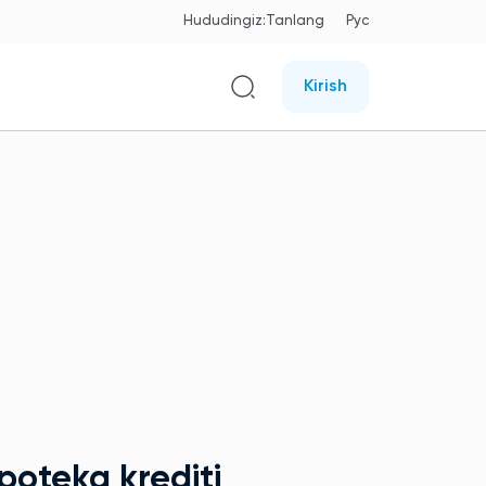
Hududingiz:
Tanlang
Рус
Kirish
poteka krediti