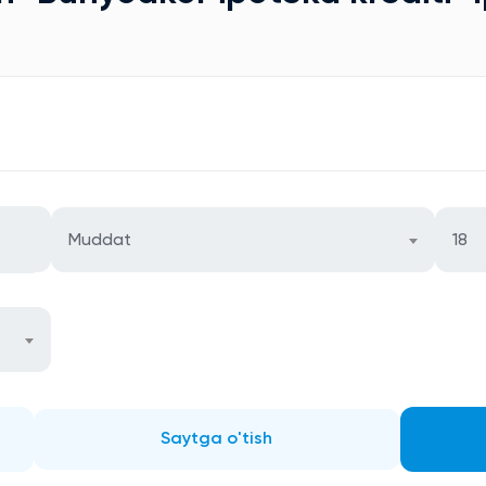
Muddat
18
Saytga o'tish