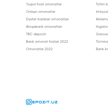
Yuqori foizli omonatlar
Ta'lim k
Onlayn omonatlar
Imtiyoz
Davlat banklari omonatlari
Ikkilam
Aloqabank omonatlari
Hujjatsi
TBC depozit
Garovsi
Bank omonat foizlari 2022
Ta'minot
Omonatlar 2022
Bank kr