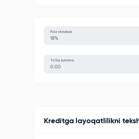
Foiz stavkasi
18%
To'liq summa
0.00
Kreditga layoqatlilikni teksh