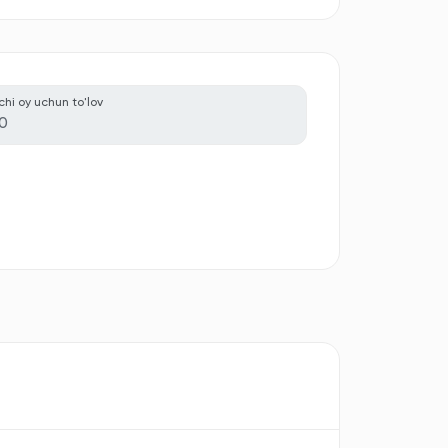
nchi oy uchun to'lov
0