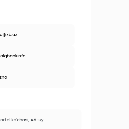
fo@xb.uz
alqbankinfo
zna
ortol ko‘chasi, 46-uy