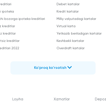
reditlari
Debet kartalar
li ipoteka
Kredit kartalar
chi bozorga ipoteka kreditlari
Milliy valyutadagi kartalar
z kreditlar
Virtual karta
z kreditlar
Yetkazib beriladigan kartalar
siz kreditlar
Keshbekli kartalar
editlari 2022
Overdraft kartalar
Ko'proq ko'rsatish
Loyiha
Xizmatlar
Depozi