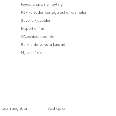
Foydalanuvchilar reytingi
P2P kartadan kartaga pul o'tkazmalar
Savollar-javoblar
Ekspertlar fikri
O'zbekiston banklari
Banklarda valyuta kurslari
Mijozlar fikrlari
t.uz Yangiliklari
Boshqalar