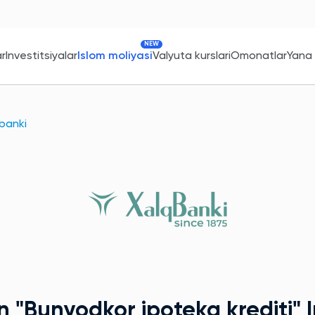
NEW
ar
Investitsiyalar
Islom moliyasi
Valyuta kurslari
Omonatlar
Yana
 banki
an
"Bunyodkor ipoteka krediti"
I