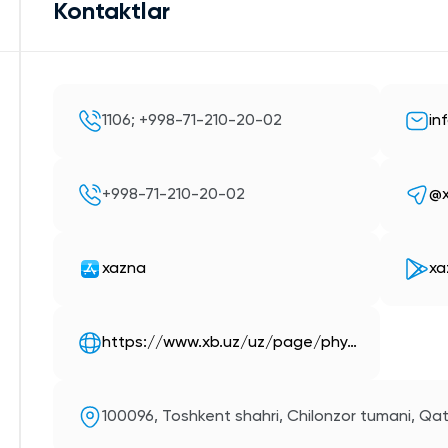
Kontaktlar
1106; +998-71-210-20-02
in
+998-71-210-20-02
@x
xazna
xa
https://www.xb.uz/uz/page/phy…
100096, Toshkent shahri, Chilonzor tumani, Qat