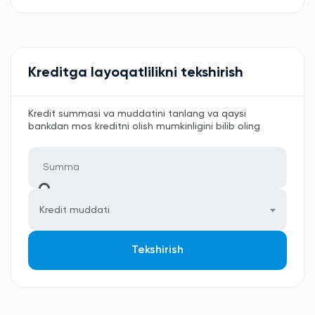
Kreditga layoqatlilikni tekshirish
Kredit summasi va muddatini tanlang va qaysi
bankdan mos kreditni olish mumkinligini bilib oling
Kredit muddati
Tekshirish