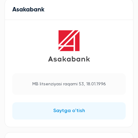
Asakabank
MB litsenziyasi raqami 53, 18.01.1996
Saytga o'tish