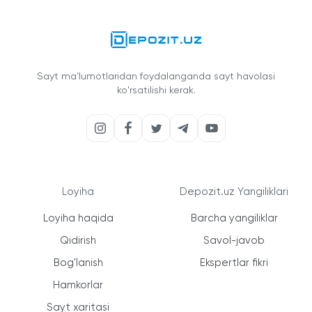
Sayt ma'lumotlaridan foydalanganda sayt havolasi
ko'rsatilishi kerak.
Loyiha
Depozit.uz Yangiliklari
Loyiha haqida
Barcha yangiliklar
Qidirish
Savol-javob
Bog'lanish
Ekspertlar fikri
Hamkorlar
Sayt xaritasi