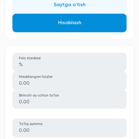
Saytga o'tish
Hisoblash
Foiz stavkasi
%
Hisoblangan foizlar
0.00
Birinchi oy uchun to'lov
0.00
To'liq summa
0.00