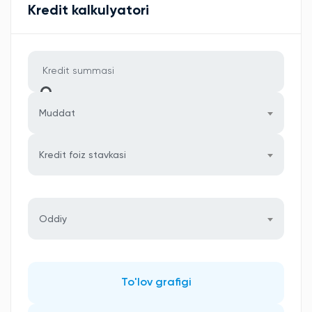
Kredit kalkulyatori
Muddat
Kredit foiz stavkasi
Oddiy
To'lov grafigi