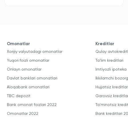
Omonatlar
Kreditlar
Xorijiy valyutadagi omonatlar
Qulay avtokredit
Yuqori foizli omonatlar
Ta'lim kreditlari
Onlayn omonatlar
Imtiyozli ipoteka
Davlat banklari omonatlari
Ikkilamchi bozorg
Aloqabank omonatlari
Hujjatsiz kreditlar
TBC depozit
Garovsiz kreditla
Bank omonat foizlari 2022
Ta'minotsiz kredit
Omonatlar 2022
Bank kreditlari 2