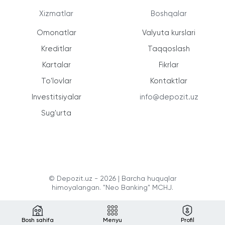
Xizmatlar
Boshqalar
Omonatlar
Valyuta kurslari
Kreditlar
Taqqoslash
Kartalar
Fikrlar
To'lovlar
Kontaktlar
Investitsiyalar
info@depozit.uz
Sug'urta
© Depozit.uz - 2026 | Barcha huquqlar
himoyalangan. "Neo Banking" MCHJ.
Bosh sahifa
Menyu
Profil