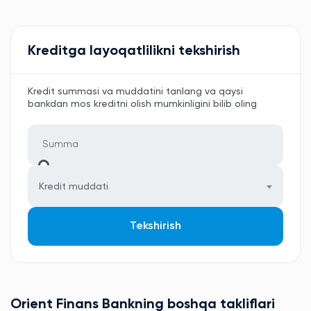
Kreditga layoqatlilikni tekshirish
Kredit summasi va muddatini tanlang va qaysi
bankdan mos kreditni olish mumkinligini bilib oling
Kredit muddati
Tekshirish
Orient Finans Bankning boshqa takliflari