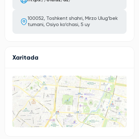
https://ofb.uz/uz/
100052, Toshkent shahri, Mirzo Ulug‘bek
tumani, Osiyo ko‘chasi, 5 uy
Xaritada