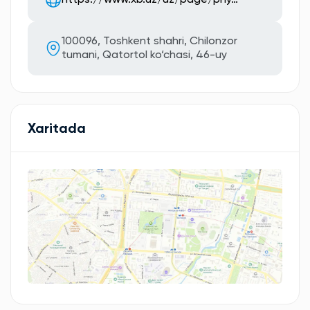
https://www.xb.uz/uz/page/phy…
100096, Toshkent shahri, Chilonzor
tumani, Qatortol ko‘chasi, 46-uy
Xaritada