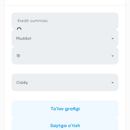
Muddat
18
Oddiy
To'lov grafigi
Saytga o'tish