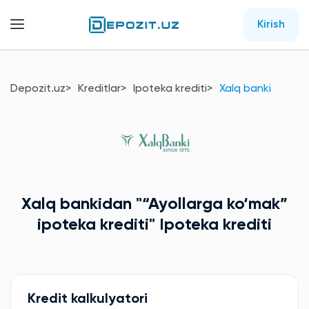
Kirish
Depozit.uz
Kreditlar
Ipoteka krediti
Xalq banki
Xalq bankidan
"“Ayollarga ko‘mak”
ipoteka krediti"
Ipoteka krediti
Kredit kalkulyatori