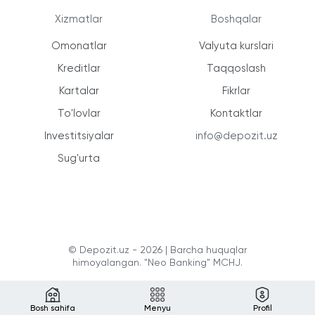
Xizmatlar
Boshqalar
Omonatlar
Valyuta kurslari
Kreditlar
Taqqoslash
Kartalar
Fikrlar
To'lovlar
Kontaktlar
Investitsiyalar
info@depozit.uz
Sug'urta
© Depozit.uz - 2026 | Barcha huquqlar
himoyalangan. "Neo Banking" MCHJ.
Bosh sahifa
Menyu
Profil