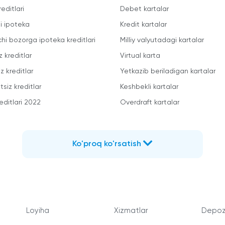
reditlari
Debet kartalar
li ipoteka
Kredit kartalar
chi bozorga ipoteka kreditlari
Milliy valyutadagi kartalar
z kreditlar
Virtual karta
z kreditlar
Yetkazib beriladigan kartalar
siz kreditlar
Keshbekli kartalar
editlari 2022
Overdraft kartalar
Ko'proq ko'rsatish
Loyiha
Xizmatlar
Depozi