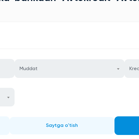
Muddat
Kred
Saytga o'tish