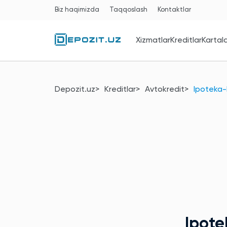
Biz haqimizda
Taqqoslash
Kontaktlar
Xizmatlar
Kreditlar
Kartal
Depozit.uz
Kreditlar
Avtokredit
Ipoteka
Ipot