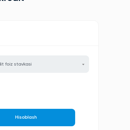
it foiz stavkasi
Hisoblash