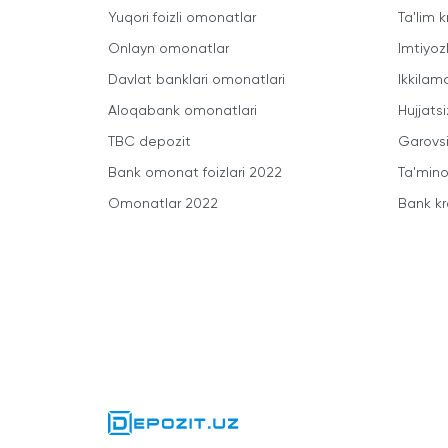
Yuqori foizli omonatlar
Ta'lim k
Onlayn omonatlar
Imtiyoz
Davlat banklari omonatlari
Ikkilam
Aloqabank omonatlari
Hujjatsi
TBC depozit
Garovsi
Bank omonat foizlari 2022
Ta'minot
Omonatlar 2022
Bank kr