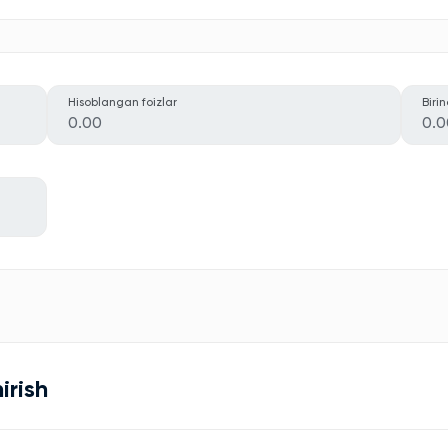
Hisoblangan foizlar
Biri
0.00
0.0
irish