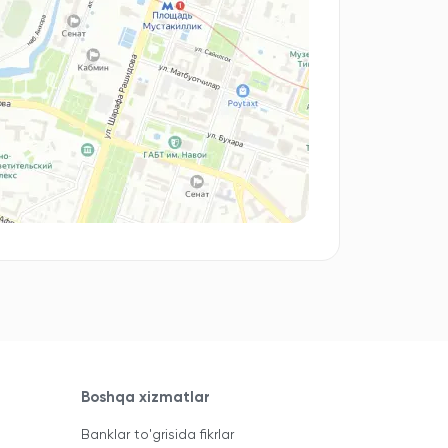
Boshqa xizmatlar
Banklar to'grisida fikrlar