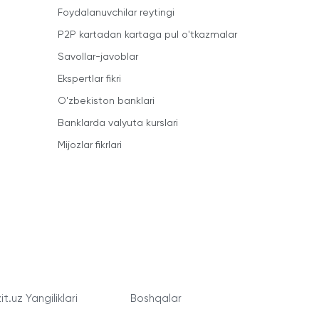
Foydalanuvchilar reytingi
P2P kartadan kartaga pul o'tkazmalar
Savollar-javoblar
Ekspertlar fikri
O'zbekiston banklari
Banklarda valyuta kurslari
Mijozlar fikrlari
t.uz Yangiliklari
Boshqalar