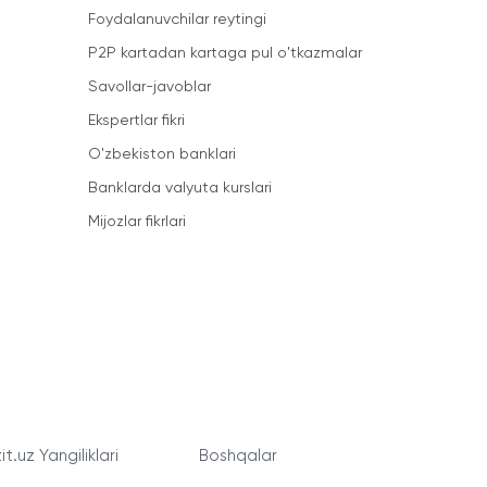
Foydalanuvchilar reytingi
P2P kartadan kartaga pul o'tkazmalar
Savollar-javoblar
Ekspertlar fikri
O'zbekiston banklari
Banklarda valyuta kurslari
Mijozlar fikrlari
t.uz Yangiliklari
Boshqalar