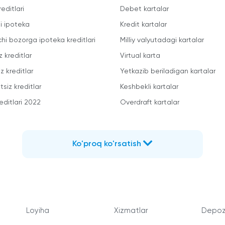
reditlari
Debet kartalar
li ipoteka
Kredit kartalar
chi bozorga ipoteka kreditlari
Milliy valyutadagi kartalar
z kreditlar
Virtual karta
z kreditlar
Yetkazib beriladigan kartalar
siz kreditlar
Keshbekli kartalar
editlari 2022
Overdraft kartalar
Ko'proq ko'rsatish
Loyiha
Xizmatlar
Depozi