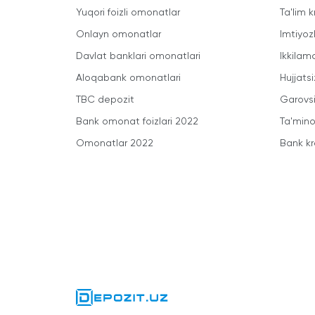
Yuqori foizli omonatlar
Ta'lim k
Onlayn omonatlar
Imtiyoz
Davlat banklari omonatlari
Ikkilam
Aloqabank omonatlari
Hujjatsi
TBC depozit
Garovsi
Bank omonat foizlari 2022
Ta'minot
Omonatlar 2022
Bank kr