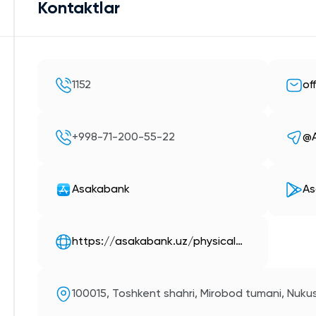
Kontaktlar
1152
of
+998-71-200-55-22
@A
Asakabank
As
https://asakabank.uz/physical…
100015, Toshkent shahri, Mirobod tumani, Nukus