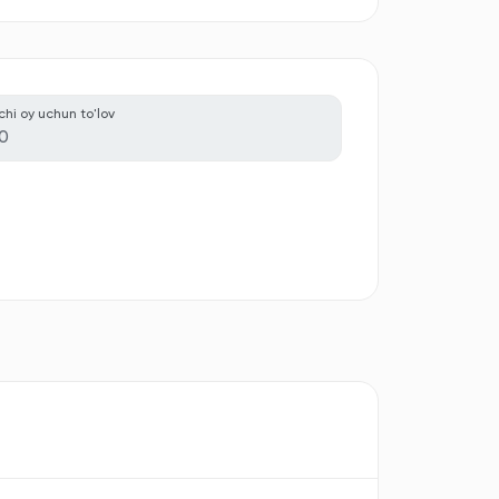
nchi oy uchun to'lov
0