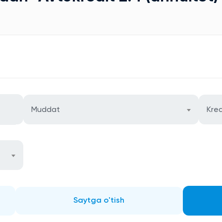
Muddat
Kred
Saytga o'tish