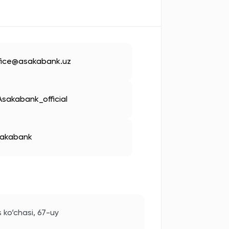
fice@asakabank.uz
sakabank_official
akabank
 ko‘chasi, 67-uy