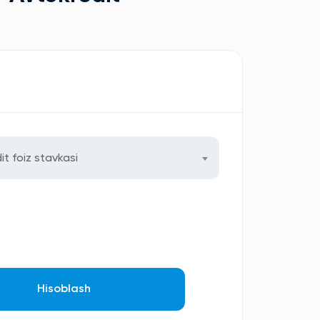
it foiz stavkasi
Hisoblash