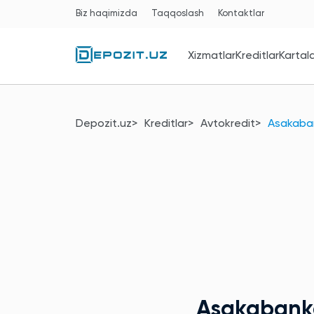
Biz haqimizda
Taqqoslash
Kontaktlar
Xizmatlar
Kreditlar
Kartal
Depozit.uz
Kreditlar
Avtokredit
Asakaba
Asakaban