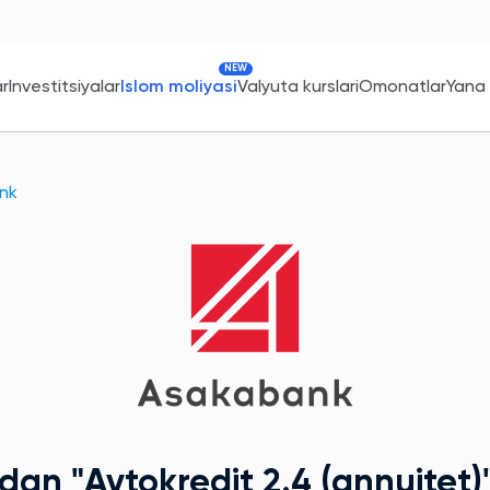
NEW
ar
Investitsiyalar
Islom moliyasi
Valyuta kurslari
Omonatlar
Yana
nk
kdan
"Avtokredit 2.4 (annuitet)