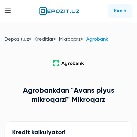
Kirish
Depozit.uz
Kreditlar
Mikroqarz
Agrobank
Agrobankdan
"Avans plyus
mikroqarzi"
Mikroqarz
Kredit kalkulyatori