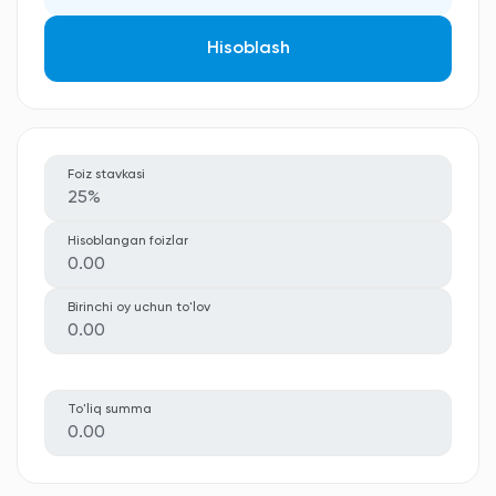
Hisoblash
Foiz stavkasi
25%
Hisoblangan foizlar
0.00
Birinchi oy uchun to'lov
0.00
To'liq summa
0.00