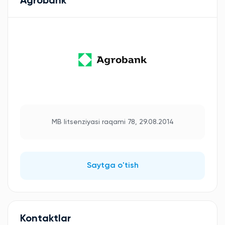
Agrobank
MB litsenziyasi raqami 78, 29.08.2014
Saytga o'tish
Kontaktlar