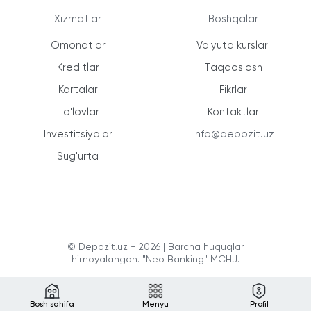
Xizmatlar
Boshqalar
Omonatlar
Valyuta kurslari
Kreditlar
Taqqoslash
Kartalar
Fikrlar
To'lovlar
Kontaktlar
Investitsiyalar
info@depozit.uz
Sug'urta
© Depozit.uz - 2026 | Barcha huquqlar
himoyalangan. "Neo Banking" MCHJ.
Bosh sahifa
Menyu
Profil