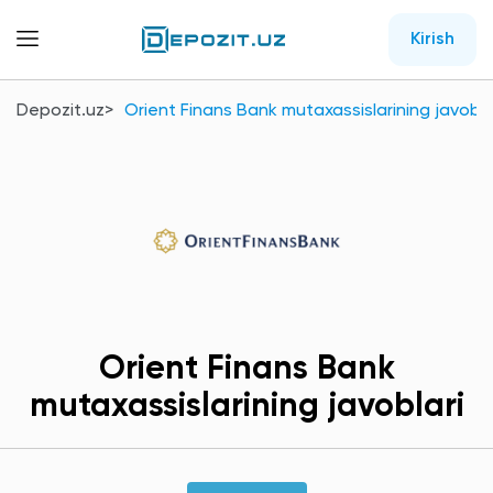
Kirish
Depozit.uz
Orient Finans Bank mutaxassislarining javobla
Orient Finans Bank
mutaxassislarining javoblari