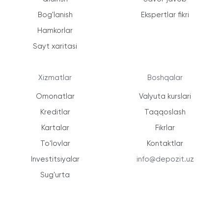
Bog'lanish
Ekspertlar fikri
Hamkorlar
Sayt xaritasi
Xizmatlar
Boshqalar
Omonatlar
Valyuta kurslari
Kreditlar
Taqqoslash
Kartalar
Fikrlar
To'lovlar
Kontaktlar
Investitsiyalar
info@depozit.uz
Sug'urta