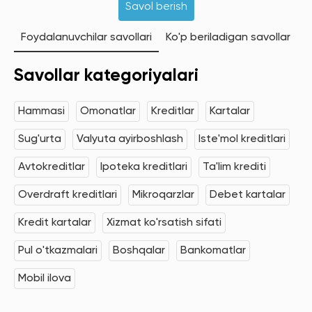
Savol berish
Foydalanuvchilar savollari
Ko'p beriladigan savollar
Savollar kategoriyalari
Hammasi
Omonatlar
Kreditlar
Kartalar
Sug'urta
Valyuta ayirboshlash
Iste'mol kreditlari
Avtokreditlar
Ipoteka kreditlari
Ta'lim krediti
Overdraft kreditlari
Mikroqarzlar
Debet kartalar
Kredit kartalar
Xizmat ko'rsatish sifati
Pul o'tkazmalari
Boshqalar
Bankomatlar
Mobil ilova