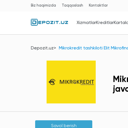
Biz haqimizda
Taqqoslash
Kontaktlar
Xizmatlar
Kreditlar
Kartal
Depozit.uz
Mikrokredit tashkiloti Elit Mikrofi
Mik
jav
Savol berish