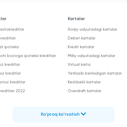
tlar
Kartalar
avtokreditlar
Xorijiy valyutadagi kartalar
kreditlari
Debet kartalar
zli ipoteka
Kredit kartalar
mchi bozorga ipoteka kreditlari
Milliy valyutadagi kartalar
iz kreditlar
Virtual karta
iz kreditlar
Yetkazib beriladigan kartalar
otsiz kreditlar
Keshbekli kartalar
reditlari 2022
Overdraft kartalar
Ko'proq ko'rsatish