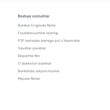
Boshqa xizmatlar
Banklar to'grisida fikrlar
Foydalanuvchilar reytingi
P2P kartadan kartaga pul o'tkazmalar
Savollar-javoblar
Ekspertlar fikri
O'zbekiston banklari
Banklarda valyuta kurslari
Mijozlar fikrlari