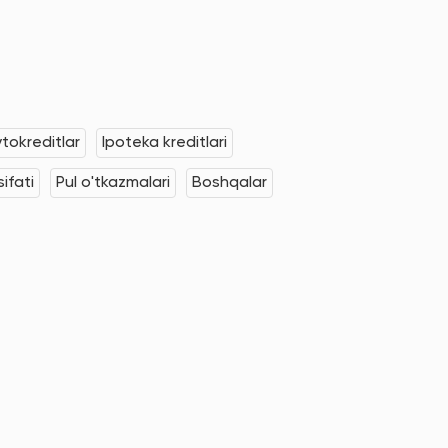
tokreditlar
Ipoteka kreditlari
ifati
Pul o'tkazmalari
Boshqalar