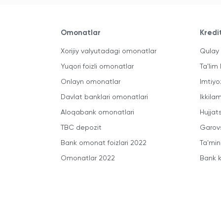
Omonatlar
Kredi
Xorijiy valyutadagi omonatlar
Qulay 
Yuqori foizli omonatlar
Ta'lim 
Onlayn omonatlar
Imtiyo
Davlat banklari omonatlari
Ikkila
Aloqabank omonatlari
Hujjats
TBC depozit
Garovs
Bank omonat foizlari 2022
Ta'min
Omonatlar 2022
Bank k