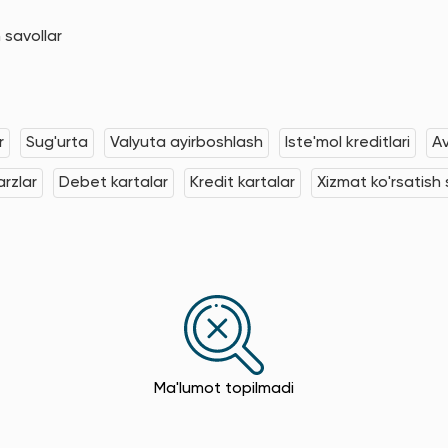
 savollar
r
Sug'urta
Valyuta ayirboshlash
Iste'mol kreditlari
Av
rzlar
Debet kartalar
Kredit kartalar
Xizmat ko'rsatish s
Ma'lumot topilmadi