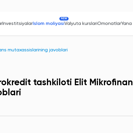
NEW
ar
Investitsiyalar
Islom moliyasi
Valyuta kurslari
Omonatlar
Yana
nans mutaxassislarining javoblari
rokredit tashkiloti Elit Mikrofin
oblari