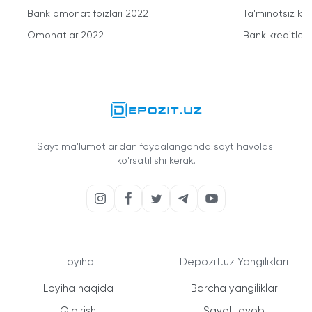
Bank omonat foizlari 2022
Ta'minotsiz kre
Omonatlar 2022
Bank kreditlari
Sayt ma'lumotlaridan foydalanganda sayt havolasi
ko'rsatilishi kerak.
Loyiha
Depozit.uz Yangiliklari
Loyiha haqida
Barcha yangiliklar
Qidirish
Savol-javob