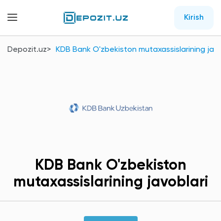
Kirish
Depozit.uz
KDB Bank O'zbekiston mutaxassislarining javo
KDB Bank O'zbekiston
mutaxassislarining javoblari