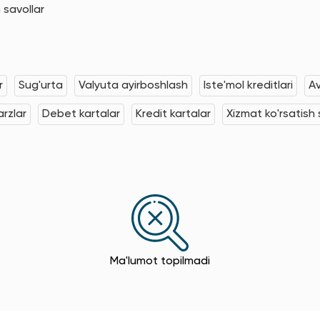
 savollar
r
Sug'urta
Valyuta ayirboshlash
Iste'mol kreditlari
Av
rzlar
Debet kartalar
Kredit kartalar
Xizmat ko'rsatish s
Ma'lumot topilmadi