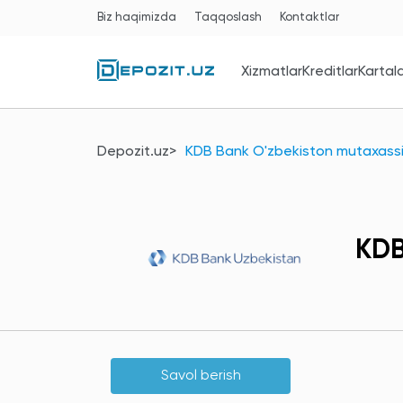
Biz haqimizda
Taqqoslash
Kontaktlar
Xizmatlar
Kreditlar
Kartal
Depozit.uz
KDB Bank O'zbekiston mutaxassisl
KDB
Savol berish