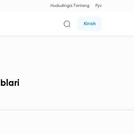
Hududingiz:
Tanlang
Рус
Kirish
blari