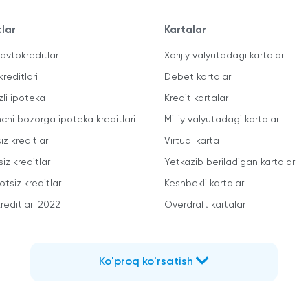
tlar
Kartalar
avtokreditlar
Xorijiy valyutadagi kartalar
kreditlari
Debet kartalar
zli ipoteka
Kredit kartalar
mchi bozorga ipoteka kreditlari
Milliy valyutadagi kartalar
iz kreditlar
Virtual karta
iz kreditlar
Yetkazib beriladigan kartalar
otsiz kreditlar
Keshbekli kartalar
reditlari 2022
Overdraft kartalar
Ko'proq ko'rsatish