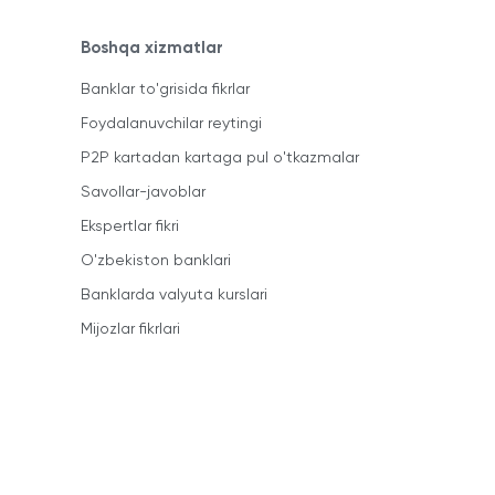
Boshqa xizmatlar
Banklar to'grisida fikrlar
Foydalanuvchilar reytingi
P2P kartadan kartaga pul o'tkazmalar
Savollar-javoblar
Ekspertlar fikri
O'zbekiston banklari
Banklarda valyuta kurslari
Mijozlar fikrlari