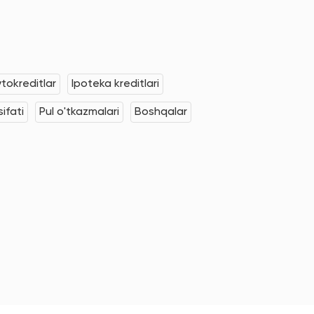
tokreditlar
Ipoteka kreditlari
ifati
Pul o'tkazmalari
Boshqalar