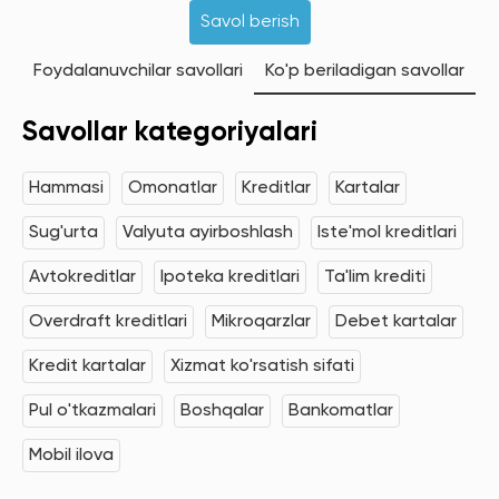
Savol berish
Foydalanuvchilar savollari
Ko'p beriladigan savollar
Savollar kategoriyalari
Hammasi
Omonatlar
Kreditlar
Kartalar
Sug'urta
Valyuta ayirboshlash
Iste'mol kreditlari
Avtokreditlar
Ipoteka kreditlari
Ta'lim krediti
Overdraft kreditlari
Mikroqarzlar
Debet kartalar
Kredit kartalar
Xizmat ko'rsatish sifati
Pul o'tkazmalari
Boshqalar
Bankomatlar
Mobil ilova