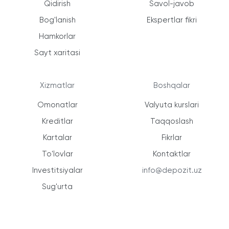
Qidirish
Savol-javob
Bog'lanish
Ekspertlar fikri
Hamkorlar
Sayt xaritasi
Xizmatlar
Boshqalar
Omonatlar
Valyuta kurslari
Kreditlar
Taqqoslash
Kartalar
Fikrlar
To'lovlar
Kontaktlar
Investitsiyalar
info@depozit.uz
Sug'urta