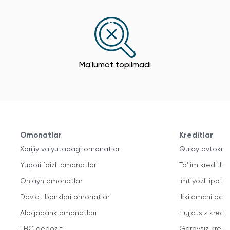
Ma'lumot topilmadi
Omonatlar
Kreditlar
Xorijiy valyutadagi omonatlar
Qulay avtokred
Yuqori foizli omonatlar
Ta'lim kreditlari
Onlayn omonatlar
Imtiyozli ipote
Davlat banklari omonatlari
Ikkilamchi bozo
Aloqabank omonatlari
Hujjatsiz kredit
TBC depozit
Garovsiz kredit