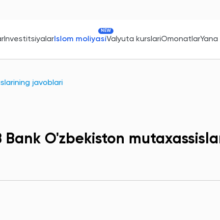
NEW
ar
Investitsiyalar
Islom moliyasi
Valyuta kurslari
Omonatlar
Yana
arining javoblari
 Bank O'zbekiston mutaxassislar