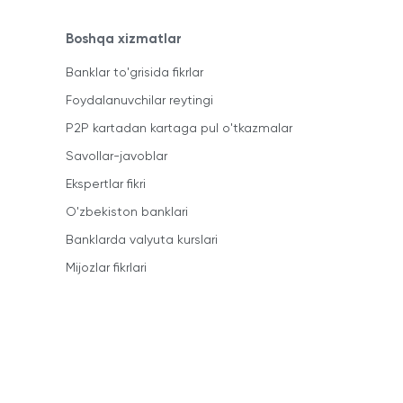
Boshqa xizmatlar
Banklar to'grisida fikrlar
Foydalanuvchilar reytingi
P2P kartadan kartaga pul o'tkazmalar
Savollar-javoblar
Ekspertlar fikri
O'zbekiston banklari
Banklarda valyuta kurslari
Mijozlar fikrlari