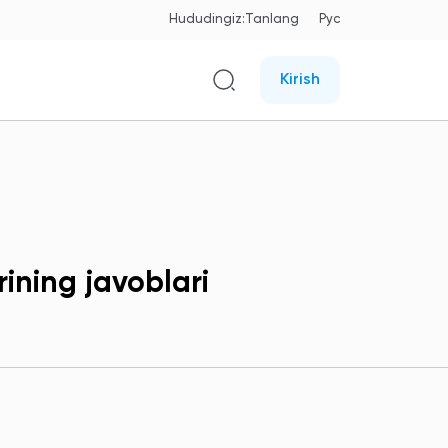
Hududingiz:
Tanlang
Рус
Kirish
ining javoblari