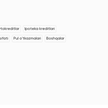
tokreditlar
Ipoteka kreditlari
ifati
Pul o'tkazmalari
Boshqalar