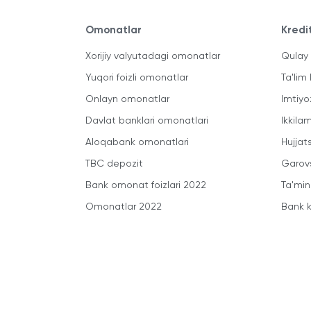
Omonatlar
Kredi
Xorijiy valyutadagi omonatlar
Qulay 
Yuqori foizli omonatlar
Ta'lim 
Onlayn omonatlar
Imtiyo
Davlat banklari omonatlari
Ikkila
Aloqabank omonatlari
Hujjats
TBC depozit
Garovs
Bank omonat foizlari 2022
Ta'min
Omonatlar 2022
Bank k