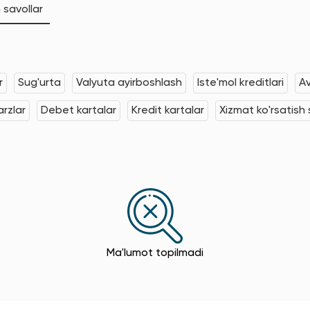
 savollar
r
Sug'urta
Valyuta ayirboshlash
Iste'mol kreditlari
Av
rzlar
Debet kartalar
Kredit kartalar
Xizmat ko'rsatish s
Ma'lumot topilmadi