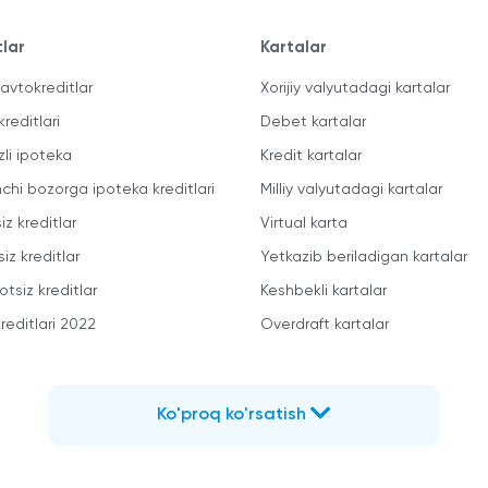
tlar
Kartalar
avtokreditlar
Xorijiy valyutadagi kartalar
kreditlari
Debet kartalar
zli ipoteka
Kredit kartalar
mchi bozorga ipoteka kreditlari
Milliy valyutadagi kartalar
iz kreditlar
Virtual karta
iz kreditlar
Yetkazib beriladigan kartalar
otsiz kreditlar
Keshbekli kartalar
reditlari 2022
Overdraft kartalar
Ko'proq ko'rsatish