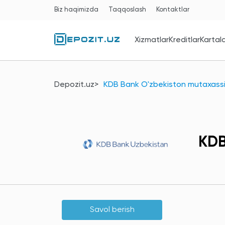
Biz haqimizda
Taqqoslash
Kontaktlar
Xizmatlar
Kreditlar
Kartal
Depozit.uz
KDB Bank O'zbekiston mutaxassisl
KDB
Savol berish