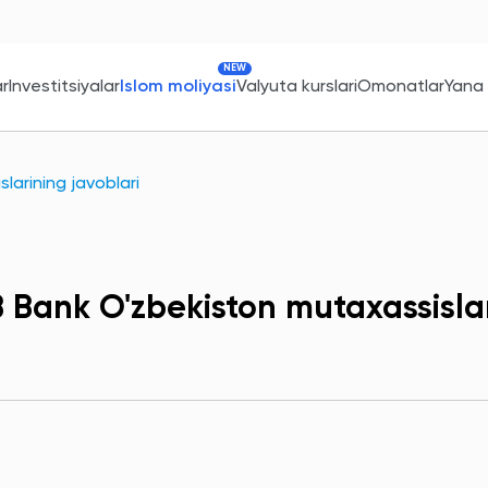
NEW
ar
Investitsiyalar
Islom moliyasi
Valyuta kurslari
Omonatlar
Yana
arining javoblari
 Bank O'zbekiston mutaxassislar