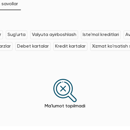
 savollar
r
Sug'urta
Valyuta ayirboshlash
Iste'mol kreditlari
Av
rzlar
Debet kartalar
Kredit kartalar
Xizmat ko'rsatish s
Ma'lumot topilmadi