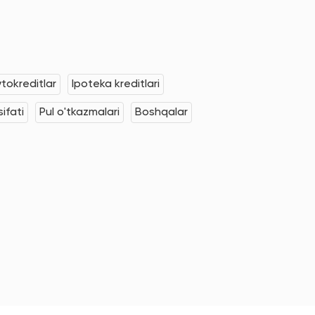
tokreditlar
Ipoteka kreditlari
ifati
Pul o'tkazmalari
Boshqalar