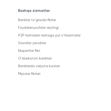
Boshqa xizmatlar
Banklar to'grisida fikrlar
Foydalanuvchilar reytingi
P2P kartadan kartaga pul o'tkazmalar
Savollar-javoblar
Ekspertlar fikri
O'zbekiston banklari
Banklarda valyuta kurslari
Mijozlar fikrlari