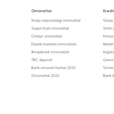
Omonatlar
Kredi
Xorijiy valyutadagi omonatlar
Qulay 
Yuqori foizli omonatlar
Ta'lim 
Onlayn omonatlar
Imtiyo
Davlat banklari omonatlari
Ikkila
Aloqabank omonatlari
Hujjats
TBC depozit
Garovs
Bank omonat foizlari 2022
Ta'min
Omonatlar 2022
Bank k