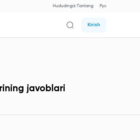
Hududingiz:
Tanlang
Рус
Kirish
ining javoblari