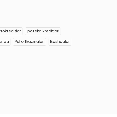
tokreditlar
Ipoteka kreditlari
ifati
Pul o'tkazmalari
Boshqalar