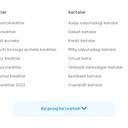
tlar
Kartalar
avtokreditlar
Xorijiy valyutadagi kartalar
kreditlari
Debet kartalar
zli ipoteka
Kredit kartalar
mchi bozorga ipoteka kreditlari
Milliy valyutadagi kartalar
iz kreditlar
Virtual karta
iz kreditlar
Yetkazib beriladigan kartalar
otsiz kreditlar
Keshbekli kartalar
reditlari 2022
Overdraft kartalar
Ko'proq ko'rsatish