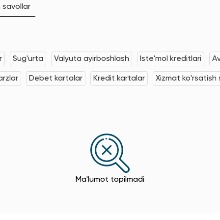
 savollar
r
Sug'urta
Valyuta ayirboshlash
Iste'mol kreditlari
Av
rzlar
Debet kartalar
Kredit kartalar
Xizmat ko'rsatish s
Ma'lumot topilmadi