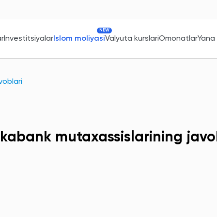
NEW
ar
Investitsiyalar
Islom moliyasi
Valyuta kurslari
Omonatlar
Yana
voblari
kabank mutaxassislarining javo