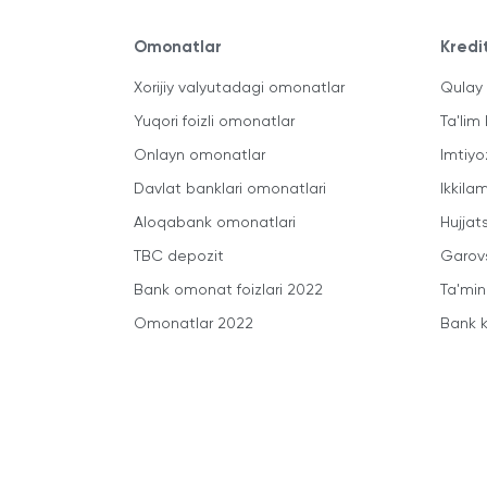
Omonatlar
Kredi
Xorijiy valyutadagi omonatlar
Qulay 
Yuqori foizli omonatlar
Ta'lim 
Onlayn omonatlar
Imtiyo
Davlat banklari omonatlari
Ikkila
Aloqabank omonatlari
Hujjats
TBC depozit
Garovs
Bank omonat foizlari 2022
Ta'min
Omonatlar 2022
Bank k