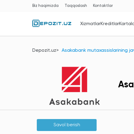
Biz haqimizda
Taqqoslash
Kontaktlar
Xizmatlar
Kreditlar
Kartal
Depozit.uz
Asakabank mutaxassislarining ja
Asa
Savol berish