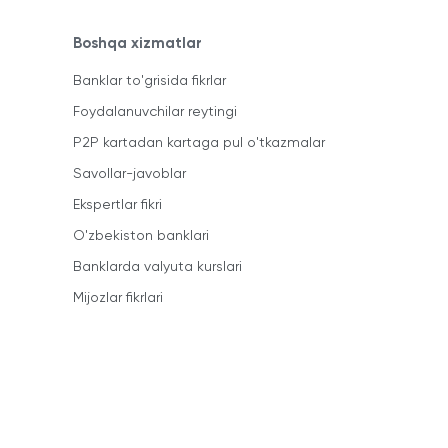
Boshqa xizmatlar
Banklar to'grisida fikrlar
Foydalanuvchilar reytingi
P2P kartadan kartaga pul o'tkazmalar
Savollar-javoblar
Ekspertlar fikri
O'zbekiston banklari
Banklarda valyuta kurslari
Mijozlar fikrlari