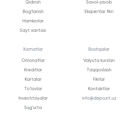
Qidirish
Savol-javob
Bog'lanish
Ekspertlar fikri
Hamkorlar
Sayt xaritasi
Xizmatlar
Boshqalar
Omonatlar
Valyuta kurslari
Kreditlar
Taqqoslash
Kartalar
Fikrlar
To'lovlar
Kontaktlar
Investitsiyalar
info@depozit.uz
Sug'urta