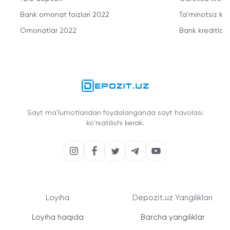
Bank omonat foizlari 2022
Ta'minotsiz kre
Omonatlar 2022
Bank kreditlari
Sayt ma'lumotlaridan foydalanganda sayt havolasi
ko'rsatilishi kerak.
Loyiha
Depozit.uz Yangiliklari
Loyiha haqida
Barcha yangiliklar