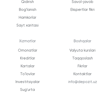
Qidirish
Savol-javob
Bog'lanish
Ekspertlar fikri
Hamkorlar
Sayt xaritasi
Xizmatlar
Boshqalar
Omonatlar
Valyuta kurslari
Kreditlar
Taqqoslash
Kartalar
Fikrlar
To'lovlar
Kontaktlar
Investitsiyalar
info@depozit.uz
Sug'urta