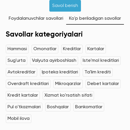
Savol berish
Foydalanuvchilar savollari
Ko'p beriladigan savollar
Savollar kategoriyalari
Hammasi
Omonatlar
Kreditlar
Kartalar
Sug'urta
Valyuta ayirboshlash
Iste'mol kreditlari
Avtokreditlar
Ipoteka kreditlari
Ta'lim krediti
Overdraft kreditlari
Mikroqarzlar
Debet kartalar
Kredit kartalar
Xizmat ko'rsatish sifati
Pul o'tkazmalari
Boshqalar
Bankomatlar
Mobil ilova