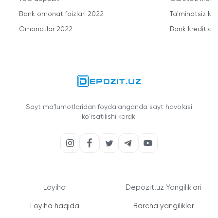
Bank omonat foizlari 2022
Ta'minotsiz kre
Omonatlar 2022
Bank kreditlari
Sayt ma'lumotlaridan foydalanganda sayt havolasi
ko'rsatilishi kerak.
Loyiha
Depozit.uz Yangiliklari
Loyiha haqida
Barcha yangiliklar