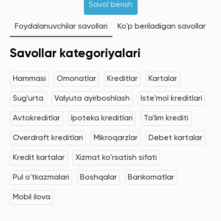
Savol berish
Foydalanuvchilar savollari
Ko'p beriladigan savollar
Savollar kategoriyalari
Hammasi
Omonatlar
Kreditlar
Kartalar
Sug'urta
Valyuta ayirboshlash
Iste'mol kreditlari
Avtokreditlar
Ipoteka kreditlari
Ta'lim krediti
Overdraft kreditlari
Mikroqarzlar
Debet kartalar
Kredit kartalar
Xizmat ko'rsatish sifati
Pul o'tkazmalari
Boshqalar
Bankomatlar
Mobil ilova