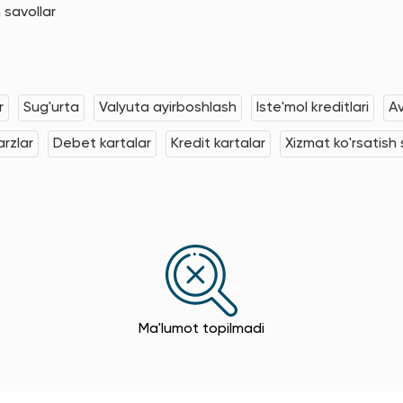
 savollar
r
Sug'urta
Valyuta ayirboshlash
Iste'mol kreditlari
Av
rzlar
Debet kartalar
Kredit kartalar
Xizmat ko'rsatish s
Ma'lumot topilmadi