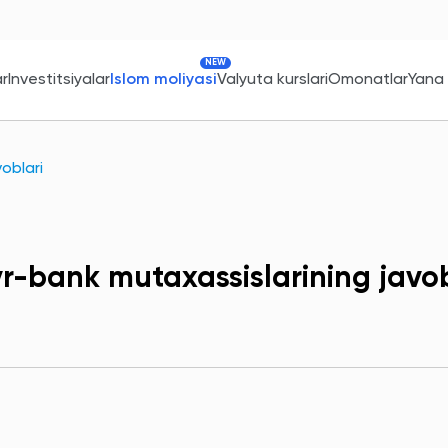
NEW
ar
Investitsiyalar
Islom moliyasi
Valyuta kurslari
Omonatlar
Yana
oblari
r-bank mutaxassislarining javob