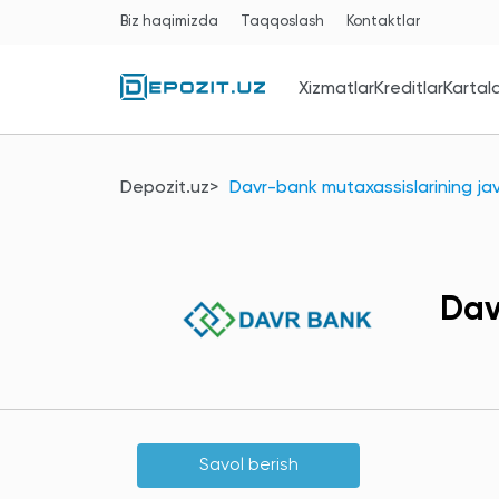
Biz haqimizda
Taqqoslash
Kontaktlar
Xizmatlar
Kreditlar
Kartal
Depozit.uz
Davr-bank mutaxassislarining jav
Dav
Savol berish