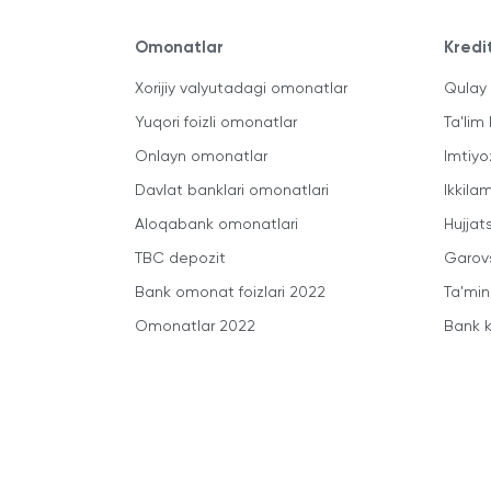
Omonatlar
Kredi
Xorijiy valyutadagi omonatlar
Qulay 
Yuqori foizli omonatlar
Ta'lim 
Onlayn omonatlar
Imtiyo
Davlat banklari omonatlari
Ikkila
Aloqabank omonatlari
Hujjats
TBC depozit
Garovs
Bank omonat foizlari 2022
Ta'min
Omonatlar 2022
Bank k