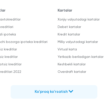
tlar
Kartalar
avtokreditlar
Xorijiy valyutadagi kartalar
kreditlari
Debet kartalar
zli ipoteka
Kredit kartalar
mchi bozorga ipoteka kreditlari
Milliy valyutadagi kartalar
iz kreditlar
Virtual karta
iz kreditlar
Yetkazib beriladigan kartalar
otsiz kreditlar
Keshbekli kartalar
reditlari 2022
Overdraft kartalar
Ko'proq ko'rsatish