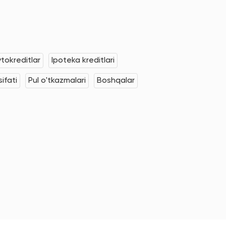
tokreditlar
Ipoteka kreditlari
ifati
Pul o'tkazmalari
Boshqalar