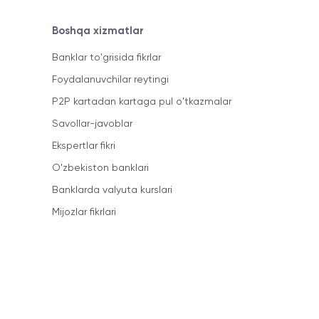
Boshqa xizmatlar
Banklar to'grisida fikrlar
Foydalanuvchilar reytingi
P2P kartadan kartaga pul o'tkazmalar
Savollar-javoblar
Ekspertlar fikri
O'zbekiston banklari
Banklarda valyuta kurslari
Mijozlar fikrlari