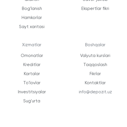
Bog'lanish
Ekspertlar fikri
Hamkorlar
Sayt xaritasi
Xizmatlar
Boshqalar
Omonatlar
Valyuta kurslari
Kreditlar
Taqqoslash
Kartalar
Fikrlar
To'lovlar
Kontaktlar
Investitsiyalar
info@depozit.uz
Sug'urta