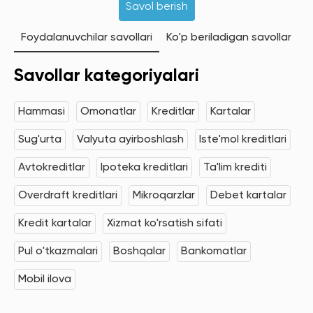
Savol berish
Foydalanuvchilar savollari
Ko'p beriladigan savollar
Savollar kategoriyalari
Hammasi
Omonatlar
Kreditlar
Kartalar
Sug'urta
Valyuta ayirboshlash
Iste'mol kreditlari
Avtokreditlar
Ipoteka kreditlari
Ta'lim krediti
Overdraft kreditlari
Mikroqarzlar
Debet kartalar
Kredit kartalar
Xizmat ko'rsatish sifati
Pul o'tkazmalari
Boshqalar
Bankomatlar
Mobil ilova