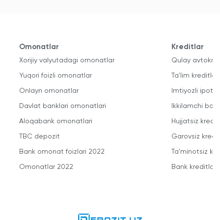
Omonatlar
Kreditlar
Xorijiy valyutadagi omonatlar
Qulay avtokred
Yuqori foizli omonatlar
Ta'lim kreditlari
Onlayn omonatlar
Imtiyozli ipote
Davlat banklari omonatlari
Ikkilamchi bozo
Aloqabank omonatlari
Hujjatsiz kredit
TBC depozit
Garovsiz kredit
Bank omonat foizlari 2022
Ta'minotsiz kre
Omonatlar 2022
Bank kreditlari