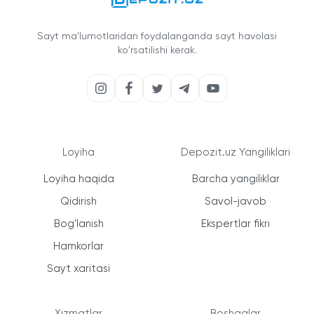
Sayt ma'lumotlaridan foydalanganda sayt havolasi
ko'rsatilishi kerak.
Loyiha
Depozit.uz Yangiliklari
Loyiha haqida
Barcha yangiliklar
Qidirish
Savol-javob
Bog'lanish
Ekspertlar fikri
Hamkorlar
Sayt xaritasi
Xizmatlar
Boshqalar