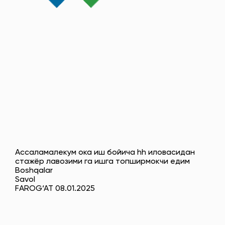
Ассаламалекум ока иш бойича hh иловасидан
стажёр лавозими га ишга топширмокчи едим
Boshqalar
Savol
FAROG‘AT 08.01.2025