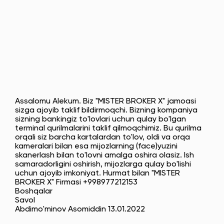
Assalomu Alekum. Biz "MISTER BROKER X" jamoasi
sizga ajoyib taklif bildirmoqchi. Bizning kompaniya
sizning bankingiz to'lovlari uchun qulay bo'lgan
terminal qurilmalarini taklif qilmoqchimiz. Bu qurilma
orqali siz barcha kartalardan to'lov, oldi va orqa
kameralari bilan esa mijozlarning (face)yuzini
skanerlash bilan to'lovni amalga oshira olasiz. Ish
samaradorligini oshirish, mijozlarga qulay bo'lishi
uchun ajoyib imkoniyat. Hurmat bilan "MISTER
BROKER X" Firmasi +998977212153
Boshqalar
Savol
Abdimo'minov Asomiddin 13.01.2022