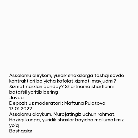
Assalamu aleykom, yurdik shaxslarga tashqi savdo
kontraktlari boʻyicha kafolat xizmati mavjudmi?
Xizmat narxlari qanday? Shartnoma shartlarini
batafsil yoritib bering
Javob
Depozit.uz moderatori : Maftuna Pulatova
13.01.2022
Assalomu alaykum. Murojatingiz uchun rahmat.
Hozirgi kunga, yuridik shaxlar boyicha ma'lumotimiz
yo'q
Boshqalar