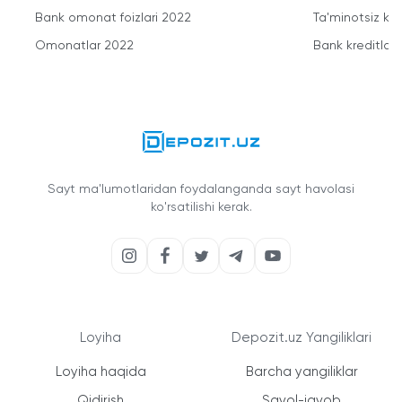
Bank omonat foizlari 2022
Ta'minotsiz kre
Omonatlar 2022
Bank kreditlari
Sayt ma'lumotlaridan foydalanganda sayt havolasi
ko'rsatilishi kerak.
Loyiha
Depozit.uz Yangiliklari
Loyiha haqida
Barcha yangiliklar
Qidirish
Savol-javob