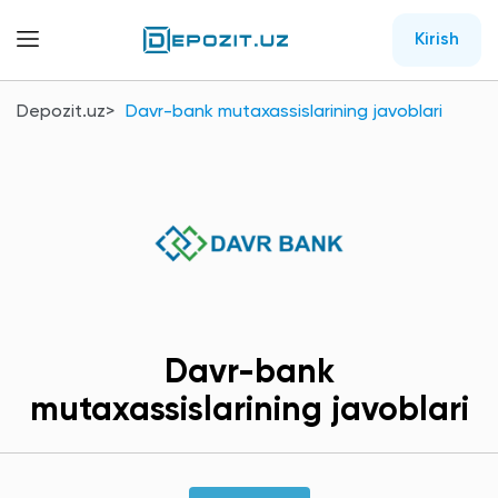
Kirish
Depozit.uz
Davr-bank mutaxassislarining javoblari
Davr-bank
mutaxassislarining javoblari