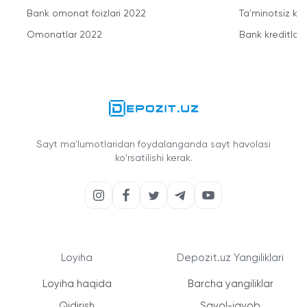
Bank omonat foizlari 2022
Ta'minotsiz kre
Omonatlar 2022
Bank kreditlari
Sayt ma'lumotlaridan foydalanganda sayt havolasi
ko'rsatilishi kerak.
Loyiha
Depozit.uz Yangiliklari
Loyiha haqida
Barcha yangiliklar
Qidirish
Savol-javob