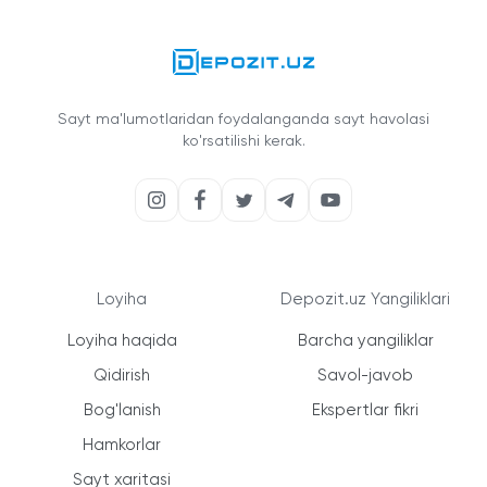
Sayt ma'lumotlaridan foydalanganda sayt havolasi
ko'rsatilishi kerak.
Loyiha
Depozit.uz Yangiliklari
Loyiha haqida
Barcha yangiliklar
Qidirish
Savol-javob
Bog'lanish
Ekspertlar fikri
Hamkorlar
Sayt xaritasi