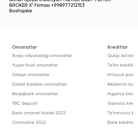
BROKER X" Firmasi +998977212153
Boshqalar
Omonatlar
Kreditlar
Xorijiy valyutadagi omonatlar
Qulay avtokred
Yuqori foizli omonatlar
Ta'lim kreditlari
Onlayn omonatlar
Imtiyozli ipote
Davlat banklari omonatlari
Ikkilamchi bozo
Aloqabank omonatlari
Hujjatsiz kredit
TBC depozit
Garovsiz kredit
Bank omonat foizlari 2022
Ta'minotsiz kre
Omonatlar 2022
Bank kreditlari