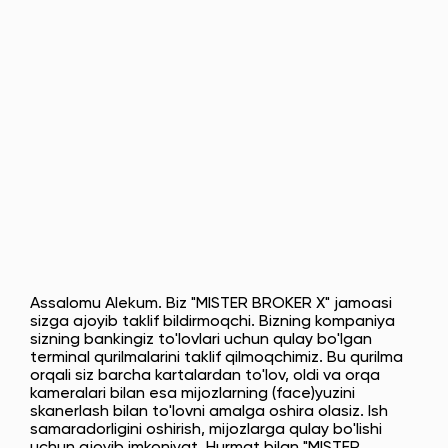
Assalomu Alekum. Biz "MISTER BROKER X" jamoasi
sizga ajoyib taklif bildirmoqchi. Bizning kompaniya
sizning bankingiz to'lovlari uchun qulay bo'lgan
terminal qurilmalarini taklif qilmoqchimiz. Bu qurilma
orqali siz barcha kartalardan to'lov, oldi va orqa
kameralari bilan esa mijozlarning (face)yuzini
skanerlash bilan to'lovni amalga oshira olasiz. Ish
samaradorligini oshirish, mijozlarga qulay bo'lishi
uchun ajoyib imkoniyat. Hurmat bilan "MISTER