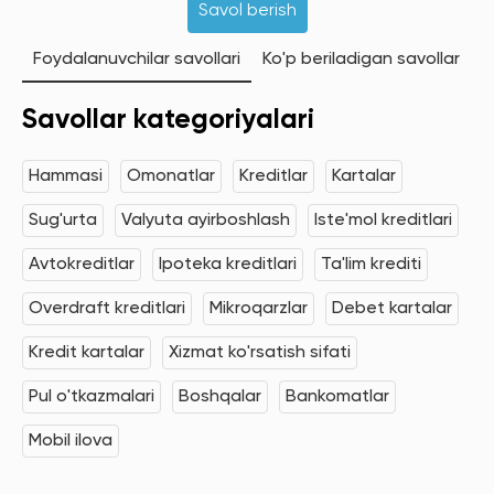
Savol berish
Foydalanuvchilar savollari
Ko'p beriladigan savollar
Savollar kategoriyalari
Hammasi
Omonatlar
Kreditlar
Kartalar
Sug'urta
Valyuta ayirboshlash
Iste'mol kreditlari
Avtokreditlar
Ipoteka kreditlari
Ta'lim krediti
Overdraft kreditlari
Mikroqarzlar
Debet kartalar
Kredit kartalar
Xizmat ko'rsatish sifati
Pul o'tkazmalari
Boshqalar
Bankomatlar
Mobil ilova