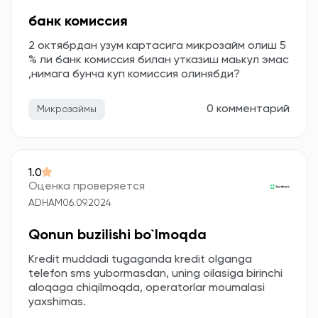
банк комиссия
2 октябрдан узум картасига микрозайм олиш 5
% ли банк комиссия билан утказиш маькул эмас
,нимага бунча куп комиссия олинябди?
0 комментарий
Микрозаймы
1.0
Оценка проверяется
ADHAM
06.09.2024
Qonun buzilishi bo`lmoqda
Kredit muddadi tugaganda kredit olganga
telefon sms yubormasdan, uning oilasiga birinchi
aloqaga chiqilmoqda, operatorlar moumalasi
yaxshimas.