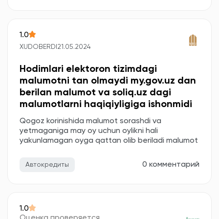
1.0
XUDOBERDI
21.05.2024
Hodimlari elektoron tizimdagi
malumotni tan olmaydi my.gov.uz dan
berilan malumot va soliq.uz dagi
malumotlarni haqiqiyligiga ishonmidi
Qogoz korinishida malumot sorashdi va
yetmaganiga may oy uchun oylikni hali
yakunlamagan oyga qattan olib beriladi malumot
0 комментарий
Автокредиты
1.0
Оценка проверяется