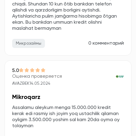
chiqdi. Shundan 10 kun õtib bankdan telefon
qilishdi va qarzdorligim borligini aytishdi.
Aytishlaricha pulim jamĝarma hisobimga õtgan
ekan. Bu bankdan ummuan kredit olishni
maslahat bermayman
0 комментарий
Микрозаймы
5.0
Оценка проверяется
AVAZBEK
14.05.2024
Mikroqarz
Assalamu aleykum menga 15.000.000 kredit
kerak edi rasmiy ish joyim yoq ustachilik qilaman
oyligim 3.500.000 yoshim sal kam 20da oyma oy
tolayman