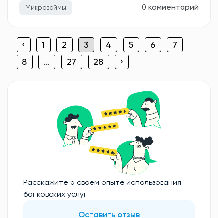
0 комментарий
Микрозаймы
‹
1
2
3
4
5
6
7
8
...
27
28
›
Расскажите о своем опыте использования
банковских услуг
Оставить отзыв