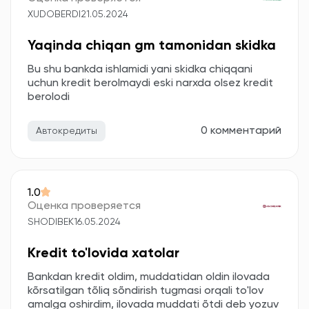
XUDOBERDI
21.05.2024
Yaqinda chiqan gm tamonidan skidka
Bu shu bankda ishlamidi yani skidka chiqqani
uchun kredit berolmaydi eski narxda olsez kredit
berolodi
0 комментарий
Автокредиты
1.0
Оценка проверяется
SHODIBEK
16.05.2024
Kredit to'lovida xatolar
Bankdan kredit oldim, muddatidan oldin ilovada
kõrsatilgan tõliq sõndirish tugmasi orqali to'lov
amalga oshirdim, ilovada muddati õtdi deb yozuv