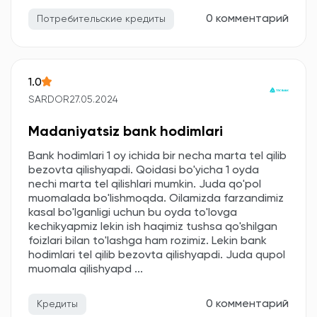
0 комментарий
Потребительские кредиты
1.0
SARDOR
27.05.2024
Madaniyatsiz bank hodimlari
Bank hodimlari 1 oy ichida bir necha marta tel qilib
bezovta qilishyapdi. Qoidasi bo'yicha 1 oyda
nechi marta tel qilishlari mumkin. Juda qo'pol
muomalada bo'lishmoqda. Oilamizda farzandimiz
kasal bo'lganligi uchun bu oyda to'lovga
kechikyapmiz lekin ish haqimiz tushsa qo'shilgan
foizlari bilan to'lashga ham rozimiz. Lekin bank
hodimlari tel qilib bezovta qilishyapdi. Juda qupol
muomala qilishyapd ...
0 комментарий
Кредиты