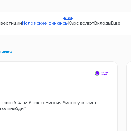
NEW
нвестиции
Исламские финансы
Курс валют
Вклады
Ещё
тзыва
 олиш 5 % ли банк комиссия билан утказиш
я олинябди?