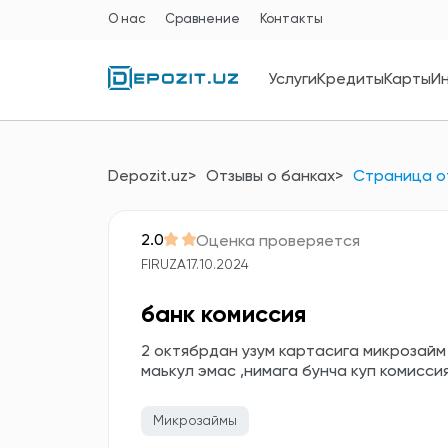
О нас
Сравнение
Контакты
Услуги
Кредиты
Карты
И
Depozit.uz
Отзывы о банках
Страница о
2.0
Оценка проверяется
FIRUZA
17.10.2024
банк комиссия
2 октябрдан узум картасига микрозайм
маькул эмас ,нимага бунча куп комисси
Микрозаймы