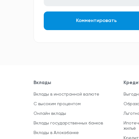
Комментировать
Вклады
Креди
Вклады в иностранной валюте
Выгодн
С высоким процентом
Образо
Онлайн вклады
Льготн
Вклады государственных банков
Ипотеч
жильё
Вклады в Алокабанке
Кредит