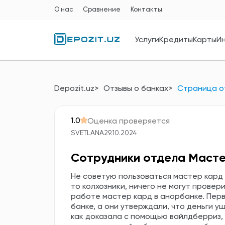
О нас
Сравнение
Контакты
Услуги
Кредиты
Карты
И
Depozit.uz
Отзывы о банках
Страница о
1.0
Оценка проверяется
SVETLANA
29.10.2024
Сотрудники отдела Масте
Не советую пользоваться мастер кард 
то колхозники, ничего не могут провер
работе мастер кард в анорбанке. Первы
банке, а они утверждали, что деньги у
как доказала с помощью вайлдберриз, ч