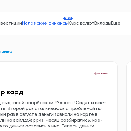
NEW
нвестиции
Исламские финансы
Курс валют
Вклады
Ещё
тзыва
р кард
, выданной анорбанком!!!Ужасно! Сидят какие-
ить! Второй раз сталкиваюсь с проблемой по
й раз в августе деньги зависли на карте в
шли на вайлдберриз, месяц разбирались, кое-
то деньги остались у них. Теперь деньги