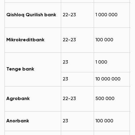
4
Qishloq Qurilish bank
22-23
1 000 000
м
2
Mikrokreditbank
22-23
100 000
м
1
23
1 000
м
Tenge bank
1
23
10 000 000
м
1
Agrobank
22-23
500 000
м
1
Anorbank
23
100 000
м