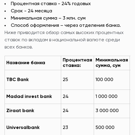
Процентная ставка - 24% годовых
Срок - 24 месяца
Минимальная сумма – 3 млн. сум
Способ оформления – через отделения банка.
Ниже приводится обзор самых высоких процентных
ставок по вкладам в национальной валюте среди
всех банков.
Процентная
Минимальная
Название банка
С
ставка:
сумма, сум
2
TBC Bank
25
100 000
м
1
Madad invest bank
24
1 000 000
м
2
Ziraat bank
24
3 000 000
м
1
Universalbank
23
500 000
м