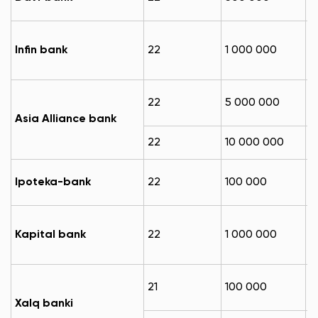
м
1
Infin bank
22
1 000 000
м
1
22
5 000 000
м
Asia Alliance bank
1
22
10 000 000
м
2
Ipoteka-bank
22
100 000
м
2
Kapital bank
22
1 000 000
м
1
21
100 000
м
Xalq banki