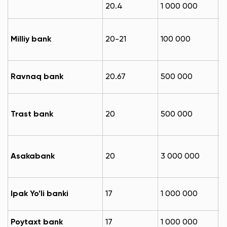
1
20.4
1 000 000
м
1
Milliy bank
20-21
100 000
м
3
Ravnaq bank
20.67
500 000
м
1
Trast bank
20
500 000
м
1
Asakabank
20
3 000 000
м
1
Ipak Yo’li banki
17
1 000 000
м
2
Poytaxt bank
17
1 000 000