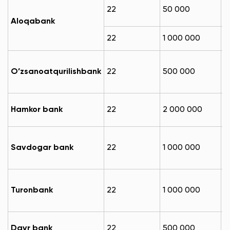
1
22
50 000
м
Aloqabank
1
22
1 000 000
м
1
O’zsanoatqurilishbank
22
500 000
м
1
Hamkor bank
22
2 000 000
м
1
Savdogar bank
22
1 000 000
м
1
Turonbank
22
1 000 000
м
1
Davr bank
22
500 000