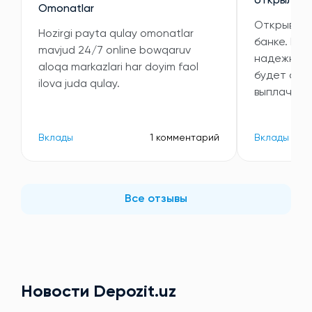
открыла в
Omonatlar
Открывала
Hozirgi payta qulay omonatlar
банке. Выб
mavjud 24/7 online bowqaruv
надежность
aloqa markazlari har doyim faol
будет ста
ilova juda qulay.
выплачива
Вклады
1 комментарий
Вклады
Все отзывы
Новости Depozit.uz