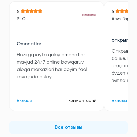
5
5
BILOL
Алия Гарип
открыла в
Omonatlar
Открывала
Hozirgi payta qulay omonatlar
банке. Выб
mavjud 24/7 online bowqaruv
надежность
aloqa markazlari har doyim faol
будет ста
ilova juda qulay.
выплачива
Вклады
1 комментарий
Вклады
Все отзывы