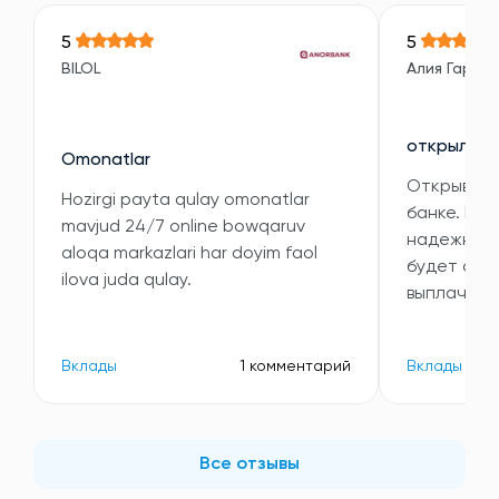
5
5
BILOL
Алия Гарип
открыла в
Omonatlar
Открывала
Hozirgi payta qulay omonatlar
банке. Выб
mavjud 24/7 online bowqaruv
надежность
aloqa markazlari har doyim faol
будет ста
ilova juda qulay.
выплачива
Вклады
1 комментарий
Вклады
Все отзывы