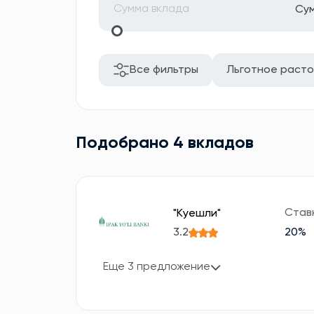
Су
Все фильтры
Льготное раст
Подобрано 4 вкладов
Став
"Куешли"
3.2
20%
Еще 3 предложение