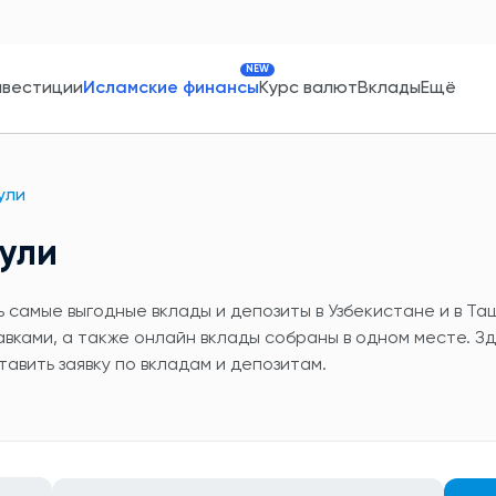
NEW
нвестиции
Исламские финансы
Курс валют
Вклады
Ещё
ули
Йули
самые выгодные вклады и депозиты в Узбекистане и в Таш
вками, а также онлайн вклады собраны в одном месте. З
тавить заявку по вкладам и депозитам.