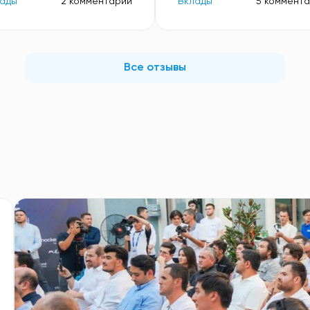
ады
2 комментарий
Вклады
5 коммент
Все отзывы