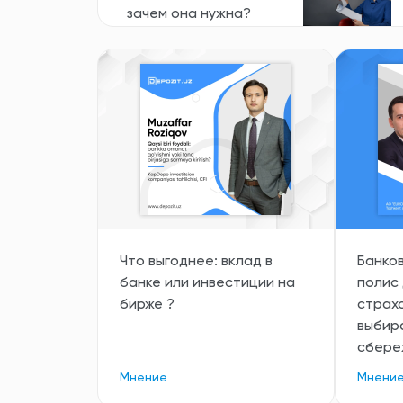
зачем она нужна?
Лента новостей
16:24
Все новости
Что выгоднее: вклад в
Банков
банке или инвестиции на
полис
бирже ?
страхо
выбир
сбере
Мнение
Мнени