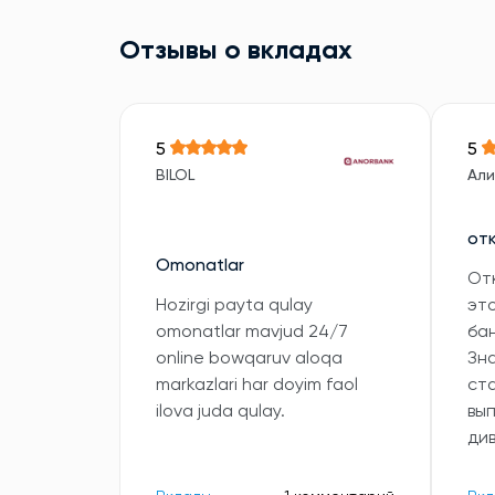
Отзывы о вкладах
5
5
BILOL
Али
от
Omonatlar
От
Hozirgi payta qulay
эт
omonatlar mavjud 24/7
бан
online bowqaruv aloqa
Зна
markazlari har doyim faol
ст
ilova juda qulay.
вы
ди