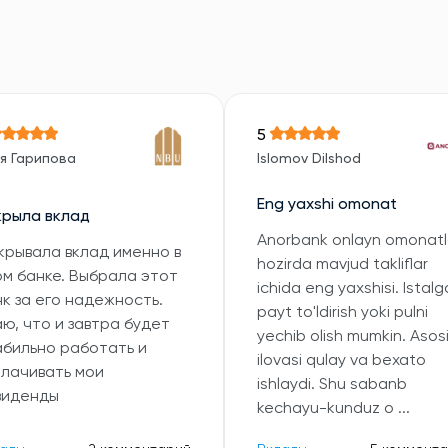
5
я Гарипова
Islomov Dilshod
Eng yaxshi omonat
крыла вклад
Anorbank onlayn omonatl
крывала вклад именно в
hozirda mavjud takliflar
ом банке. Выбрала этот
ichida eng yaxshisi. Istal
к за его надежность.
payt to'ldirish yoki pulni
ю, что и завтра будет
yechib olish mumkin. Asosi
абильно работать и
ilovasi qulay va bexato
плачивать мои
ishlaydi. Shu sabanb
виденды
kechayu-kunduz o ...