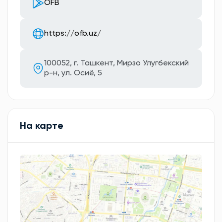
OFB
https://ofb.uz/
100052, г. Ташкент, Мирзо Улугбекский
р-н, ул. Осиё, 5
На карте