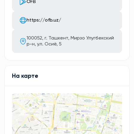
OFB
https://ofb.uz/
100052, г. Ташкент, Мирзо Улугбекский
р-н, ул. Осиё, 5
На карте