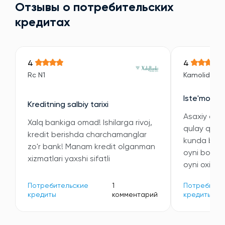
Отзывы о потребительских
кредитах
4
4
Rc N1
Kamoliddin
Iste'mol kre
Kreditning salbiy tarixi
Asaxiy orqal
Xalq bankiga omad! Ishilarga rivoj,
qulay qilini
kredit berishda charchamanglar
kunda bitdi
zo'r bank! Manam kredit olganman
oyni boshi
xizmatlari yaxshi sifatli
oyni oxiriga
Потребительские
1
Потребител
кредиты
комментарий
кредиты