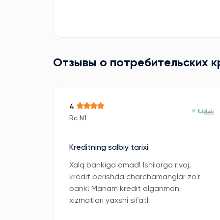
Отзывы о потребительских 
4
Rc N1
Kreditning salbiy tarixi
Xalq bankiga omad! Ishilarga rivoj,
kredit berishda charchamanglar zo'r
bank! Manam kredit olganman
xizmatlari yaxshi sifatli