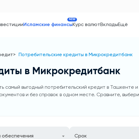
NEW
нвестиции
Исламские финансы
Курс валют
Вклады
Ещё
редит
Потребительские кредиты в Микрокредитбанк
диты в Микрокредитбанк
ь самый выгодный потребительский кредит в Ташкенте и в
окументов и без справок в одном месте. Сравните, выбери
п обеспечения
Срок