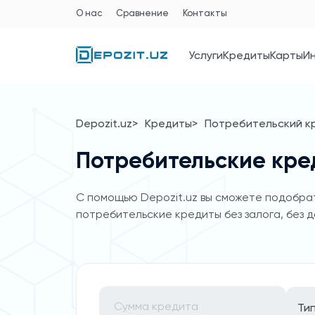
О нас
Сравнение
Контакты
Услуги
Кредиты
Карты
И
Depozit.uz
Кредиты
Потребительский к
Потребительские кре
C помощью Depozit.uz вы сможете подобрат
потребительские кредиты без залога, без д
Ти