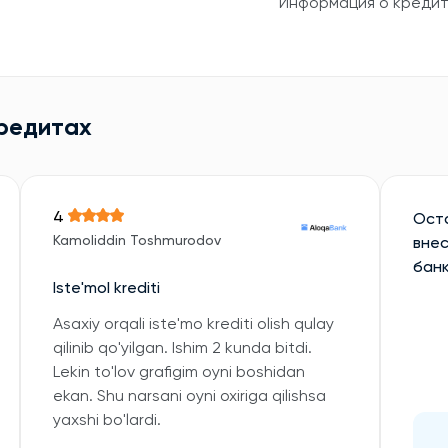
Информация о креди
кредитах
4
Оста
Kamoliddin Toshmurodov
внес
банк
Iste'mol krediti
Asaxiy orqali iste'mo krediti olish qulay
qilinib qo'yilgan. Ishim 2 kunda bitdi.
Lekin to'lov grafigim oyni boshidan
ekan. Shu narsani oyni oxiriga qilishsa
yaxshi bo'lardi.