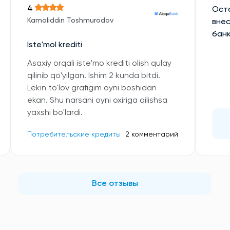
4
Оста
Kamoliddin Toshmurodov
внес
банк
Iste'mol krediti
Asaxiy orqali iste'mo krediti olish qulay
qilinib qo'yilgan. Ishim 2 kunda bitdi.
Lekin to'lov grafigim oyni boshidan
ekan. Shu narsani oyni oxiriga qilishsa
yaxshi bo'lardi.
Потребительские кредиты
2 комментарий
Все отзывы