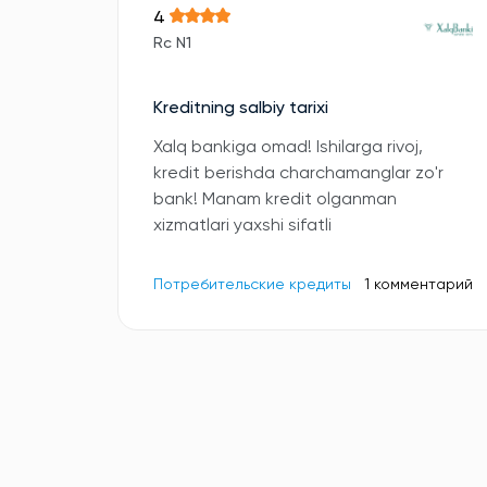
4
Rc N1
Kreditning salbiy tarixi
Xalq bankiga omad! Ishilarga rivoj,
kredit berishda charchamanglar zo'r
bank! Manam kredit olganman
xizmatlari yaxshi sifatli
Потребительские кредиты
1 комментарий