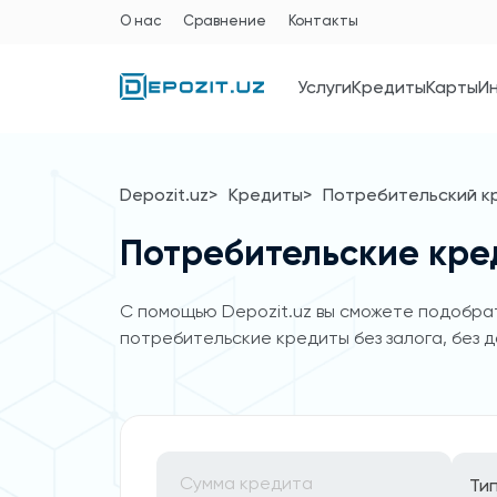
О нас
Сравнение
Контакты
Услуги
Кредиты
Карты
И
Depozit.uz
Кредиты
Потребительский к
Потребительские кре
C помощью Depozit.uz вы сможете подобрат
потребительские кредиты без залога, без д
Ти