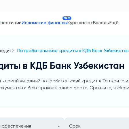
NEW
нвестиции
Исламские финансы
Курс валют
Вклады
Ещё
редит
Потребительские кредиты в КДБ Банк Узбекиста
диты в КДБ Банк Узбекистан
ь самый выгодный потребительский кредит в Ташкенте и в
окументов и без справок в одном месте. Сравните, выбери
п обеспечения
Срок