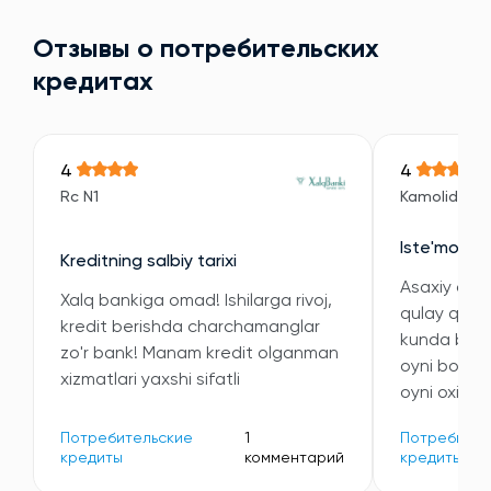
Отзывы о потребительских
кредитах
4
4
Rc N1
Kamoliddin
Iste'mol kre
Kreditning salbiy tarixi
Asaxiy orqal
Xalq bankiga omad! Ishilarga rivoj,
qulay qilini
kredit berishda charchamanglar
kunda bitdi
zo'r bank! Manam kredit olganman
oyni boshi
xizmatlari yaxshi sifatli
oyni oxiriga
Потребительские
1
Потребител
кредиты
комментарий
кредиты