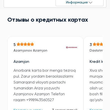
Информация
Отзывы о кредитных картах
5
3
Azamjonov Azamjon
Davlatmuro
Azamjon
Kredit kart
Anorbank karta bor menga tezroq
Xiva shahar
pul. Zarur yordam beraolasizlarmi
murojaat qi
Samarqand viloyati paxtachi
muomala qil
tumanidan Ariza yozuvchi
olish uchun
Azamjonov Azamjon Telefon
bosh filial
raqam +998943560527
qo'yishganin