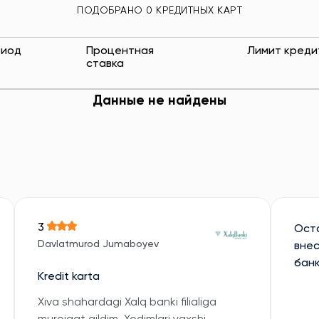
ПОДОБРАНО 0 КРЕДИТНЫХ КАРТ
риод
Процентная
Лимит креди
ставка
Данные не найдены
3
Оста
Davlatmurod Jumaboyev
внес
банк
Kredit karta
Xiva shahardagi Xalq banki filialiga