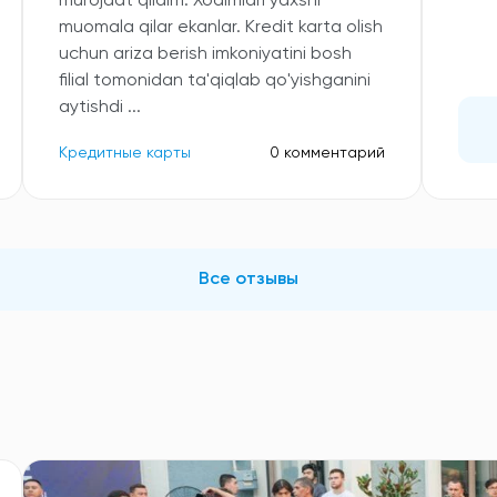
murojaat qildim. Xodimlari yaxshi
muomala qilar ekanlar. Kredit karta olish
uchun ariza berish imkoniyatini bosh
filial tomonidan ta'qiqlab qo'yishganini
aytishdi ...
Кредитные карты
0 комментарий
Все отзывы