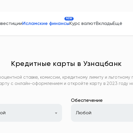
NEW
нвестиции
Исламские финансы
Курс валют
Вклады
Ещё
Кредитные карты в Узнацбанк
оцентной ставке, комиссии, кредитному лимиту и льготному 
арту с онлайн-оформлением и откройте карту в 2023 году на
Обеспечение
ой
Любой