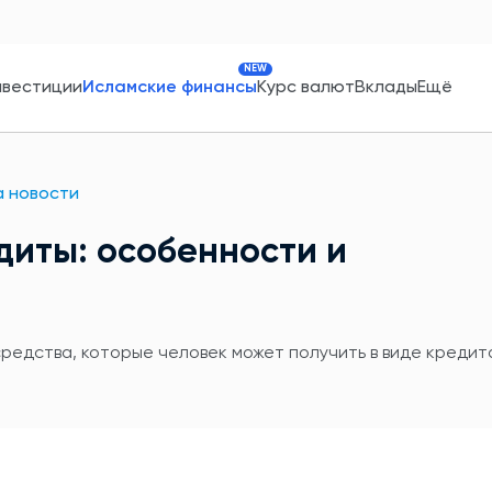
NEW
нвестиции
Исламские финансы
Курс валют
Вклады
Ещё
 новости
диты: особенности и
едства, которые человек может получить в виде кредит