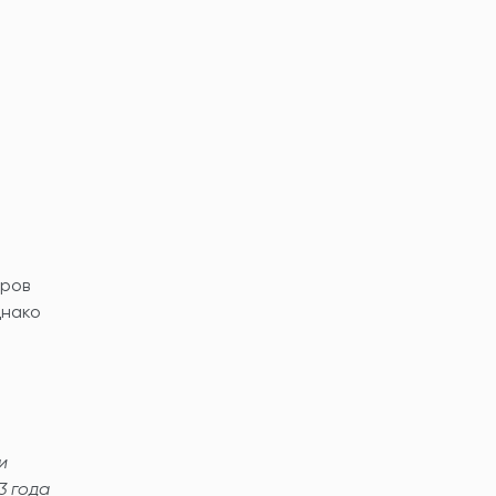
аров
днако
и
3 года