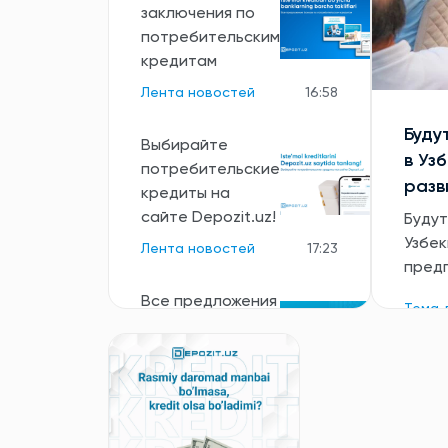
заключения по
потребительским
кредитам
Лента новостей
16:58
Буду
Выбирайте
в Уз
потребительские
разв
кредиты на
сайте Depozit.uz!
Будут
Узбек
Лента новостей
17:23
пред
Все предложения
Тема 
банков по
потребительским
кредитам
Лента новостей
16:11