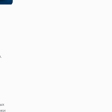
.
ых
нки