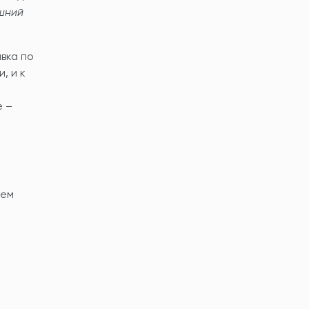
яшний
вка по
, и к
е –
ием