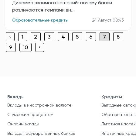
Дилемма взаимоотношений: почему банки
различаются темпами вн...
Образовательные кредиты
24 Август 08:43
‹
1
2
3
4
5
6
7
8
9
10
›
Вклады
Кредиты
Вклады в иностранной валюте
Выгодные авток
С высоким процентом
Образовательны
Онлайн вклады
Льготная ипотек
Вклады государственных банков
Ипотечные кред