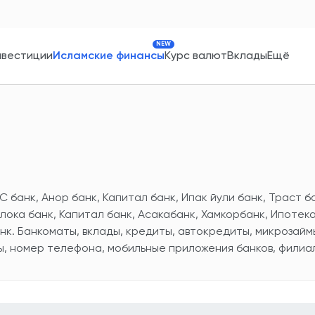
NEW
нвестиции
Исламские финансы
Курс валют
Вклады
Ещё
С банк, Анор банк, Капитал банк, Ипак йули банк, Траст б
лока банк, Капитал банк, Асакабанк, Хамкорбанк, Ипотека
нк. Банкоматы, вклады, кредиты, автокредиты, микрозайм
ы, номер телефона, мобильные приложения банков, филиал