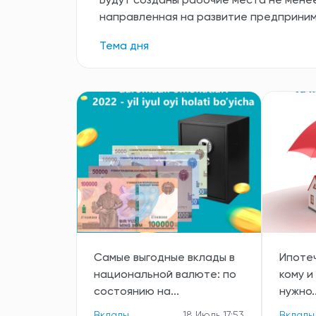
Будут созданы рабочие места не менее
направленная на развитие предприни
Тема дня
Самые выгодные вклады в
Ипоте
национальной валюте: по
кому и
состоянию на...
нужно..
Вклады
18 Июль 17:53
Вклады