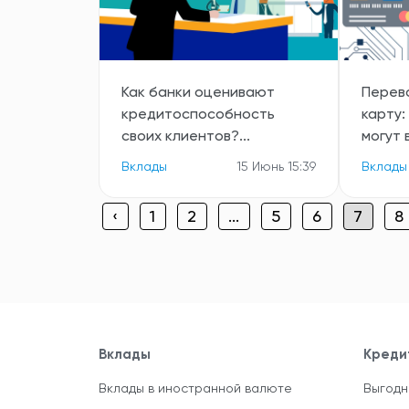
Как банки оценивают
Перев
кредитоспособность
карту:
своих клиентов?...
могут 
Вклады
15 Июнь 15:39
Вклады
‹
1
2
...
5
6
7
8
Вклады
Креди
Вклады в иностранной валюте
Выгодн