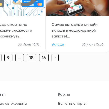
оды с карты на
Самые выгодные онлайн
 какие сложности
вклады в национальной
возникнуть ...
валюте!...
08 Июнь 16:18
Вклады
06 Июнь 15:56
9
...
15
16
›
ты
Карты
ые автокредиты
Валютные карты