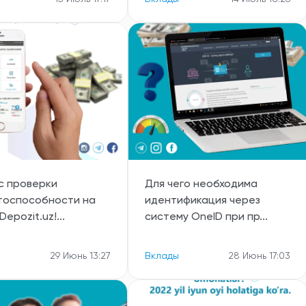
с проверки
Для чего необходима
тоспособности на
идентификация через
epozit.uz!...
систему OneID при пр...
29 Июнь 13:27
Вклады
28 Июнь 17:03