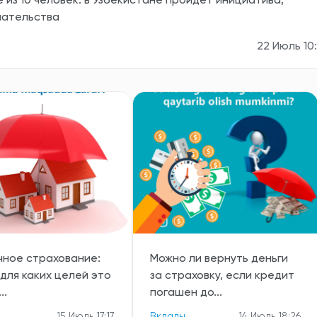
 из 10 человек: в Узбекистане пройдет инициатива,
мательства
22 Июль 10
чное страхование:
Можно ли вернуть деньги
 для каких целей это
за страховку, если кредит
..
погашен до...
15 Июль 17:17
Вклады
14 Июль 18:26