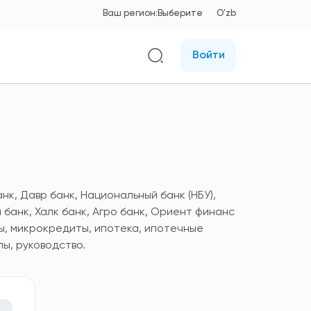
Ваш регион:
Выберите
O'zb
Войти
анк, Давр банк, Национальный банк (НБУ),
 банк, Халк банк, Агро банк, Ориент финанс
ы, микрокредиты, ипотека, ипотечные
ы, руководство.