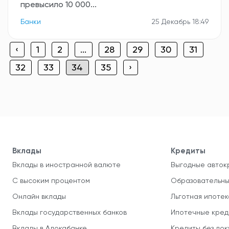
превысило 10 000...
Банки
25 Декабрь 18:49
‹
1
2
...
28
29
30
31
32
33
34
35
›
Вклады
Кредиты
Вклады в иностранной валюте
Выгодные авток
С высоким процентом
Образовательны
Онлайн вклады
Льготная ипотек
Вклады государственных банков
Ипотечные кред
Вклады в Алокабанке
Кредиты без до